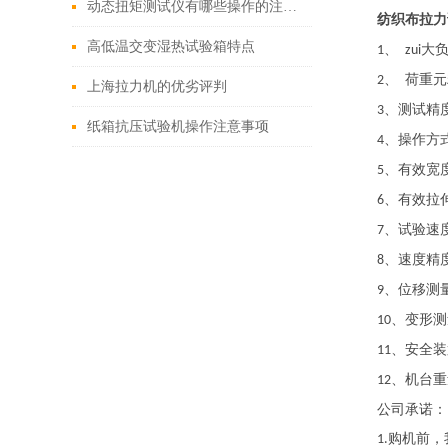
动态扭矩测试仪有哪些操作的注意事项
纺织布拉力
高低温交变湿热试验箱特点
、
大
1
zui
、
荷重元
2
上海拉力机的优劣评判
、测试精
3
纸箱抗压试验机操作注意事项
、操作方
4
、有效宽
5
、有效拉
6
、试验速
7
、速度精
8
、位移测
9
、变形测
10
、安全
11
、机台重
12
公司承诺：
购机前，
1.