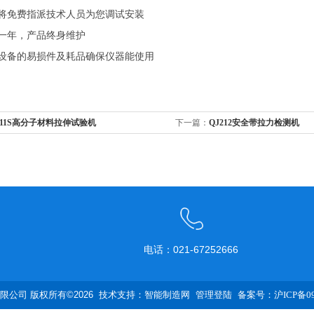
将免费指派技术人员为您调试安装
一年，产品终身维护
设备的易损件及耗品确保仪器能使用
211S高分子材料拉伸试验机
下一篇：
QJ212安全带拉力检测机
电话：021-67252666
公司 版权所有©2026 技术支持：
智能制造网
管理登陆
备案号：沪ICP备090