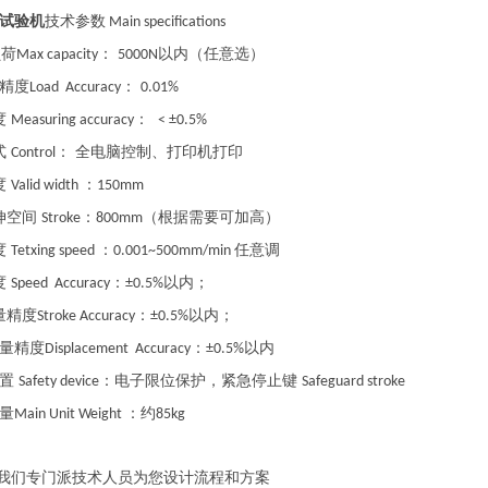
试验机
技术参数
Main specifications
负荷
：
以内（任意选）
Max capacity
5000N
精度
：
Load Accuracy
0.01%
度
：
Measuring accuracy
< ±0.5%
式
： 全电脑控制、打印机打印
Control
度
：
Valid width
150mm
伸空间
：
（根据需要可加高）
Stroke
800mm
度
：
任意调
Tetxing speed
0.001~500mm/min
度
：
以内；
Speed Accuracy
±0.5%
量精度
：
以内；
Stroke Accuracy
±0.5%
量精度
：
以内
Displacement Accuracy
±0.5%
装置
：电子限位保护，紧急停止键
Safety device
Safeguard stroke
量
：约
Main Unit Weight
85kg
我们专门派技术人员为您设计流程和方案