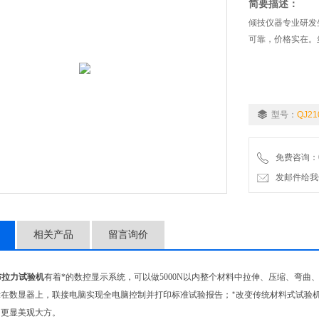
简要描述：
倾技仪器专业研发
可靠，价格实在。
型号：
QJ21
免费咨询：02
发邮件给我们：9
相关产品
留言询价
布拉力试验机
有着
*的数控显示系统，
可以做
5000N
以内整个材料中拉伸、压缩、
弯曲
示在数显器上，联接电脑实现全电脑控制并打印标准试验报告；
改变传统材料式试验
*
，更显美观大方。