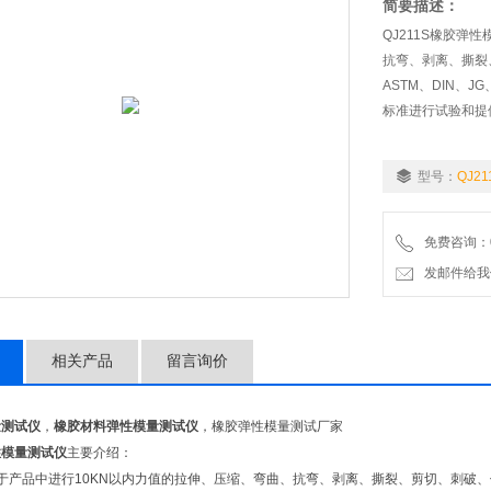
简要描述：
QJ211S橡胶弹
抗弯、剥离、撕裂、
ASTM、DIN、J
标准进行试验和提
型号：
QJ21
免费咨询：02
发邮件给我们：9
相关产品
留言询价
量测试仪
，
橡胶材料弹性模量测试仪
，橡胶弹性模量测试厂家
性模量测试仪
主要介绍：
适用于产品中进行10KN以内力值的拉伸、压缩、弯曲、抗弯、剥离、撕裂、剪切、刺破、低调