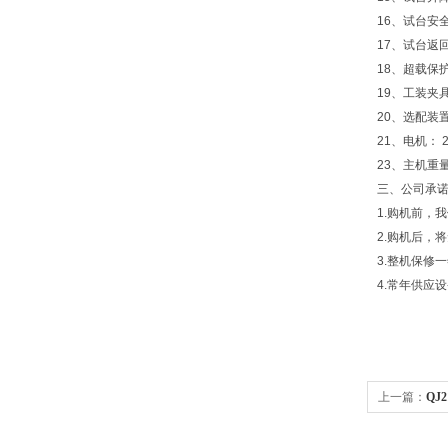
16、试台安
17、试台返
18、超载保
19、工装夹
20、选配装
21、电机： 2
23、主机重量
三、
公司承
1.购机前，
2.购机后，
3.整机保修
4.常年供应
上一篇：
QJ