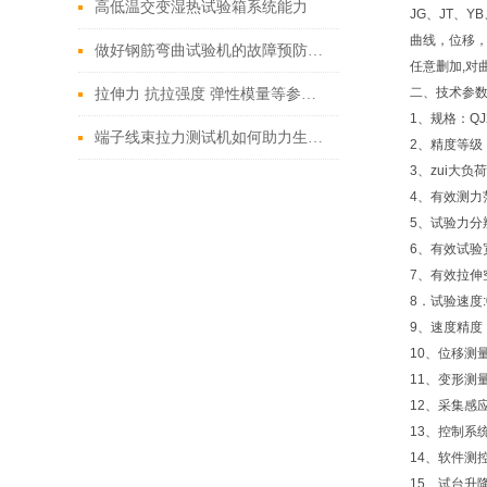
高低温交变湿热试验箱系统能力
JG、JT、
曲线，位移，
做好钢筋弯曲试验机的故障预防工作
任意删加,对
二、
技术参数
拉伸力 抗拉强度 弹性模量等参数的定义
1、规格：QJ
端子线束拉力测试机如何助力生产良率提升？
2、精度等级：
3、zui大负
4、有效测力范围
5、试验力分
6、有效试验
7、有效拉伸空
8．试验速度:0.
9、速度精度
10、位移测
11、变形测
12、采集感
13、控制系
14、软件测
15、试台升