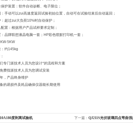
全保护装置：软件自动诊断、电子限位；
回：手动可以zui高速度返回试验初始位置，自动可在试验结束后自动返回；
护：超过zui大负荷10%时自动保护；
具配置：根据用户产品试样要求定制；
置：品牌联想液晶电脑一套；HP彩色喷默打印机一套；
KW-5KW
：约145kg
诺：
我们专门派技术人员为您设计*的流程和方案
将免费指派技术人员为您调试安装
一年，产品终身维护
设备的易损件及耗品确保仪器能长期使用
210A180度剥离试验机
下一篇：
QJ211S光伏玻璃四点弯曲