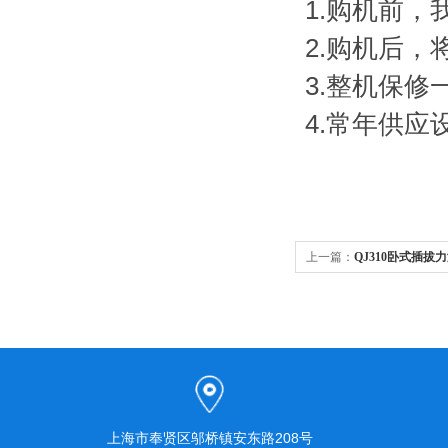
1.购机前
2.购机后
3.整机保
4.常年供
上一篇：
QJ310卧式插拔
上海市奉贤区邬桥镇安东路208号