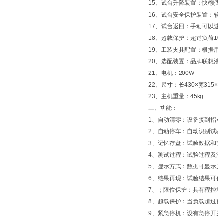
15、试台升降装置：快/
16、试台安全保护装置：
17、试台返回：手动可以
18、超载保护：超过负荷1
19、工装夹具配置：根据
20、选配装置：品牌联想
21、电机：200W
22、尺寸：长430×宽315×
23、主机重量：45kg
三、
功能：
1、自动清零：设备接到指
2、自动停车：自动识别试
3、记忆存盘：试验数据和
4、测试过程：试验过程及
5、显示方式：数据可显示
6、结果再现：试验结果可
7、；限位保护：具有程控
8、超载保护：当负载超过
9、紧急停机：设有急停开