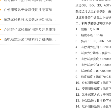
满足GB、ISO、JIS、A
在使用鼓风干燥箱使用注意事项
数控也可设定所需参数、
珠丝杆使整个机台上下位
振动试验机技术参数及振动试验的效应（QJDZT-1）
二、
剥离试验机价格
技术
1、 规格：QJ210
介绍砂尘试验箱的用途及注意事项
2、 精度等级：0.5级
微电脑式经济型材料拉力机的用途及特点
3、 负荷：10N、20N、5
4、 有效测力范围：0.2/100
5、 试验力分辨率，负荷
6、 有效试验宽度：150m
7、 有效试验空间：300m
8、 试验速度:0.01~300mm
9、 速度精度：示值的±0.
10、位移测量精度：示值的
11、变形测量精度：示值的
12、采集感应方式：美国
13、控制系统：日本松下
14、软件测控系统：全数