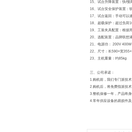
15、试台升降装置：快/
16、试台安全保护装置：
17、试台返回：手动可以
18、超载保护：超过负荷1
19、工装夹具配置：根据
20、选配装置：品牌联想
21、电源功： 200V 400W
22、尺寸：长590×宽355×
23、主机重量：约85kg
三、公司承诺：
1.购机前，我们专门派技
2.购机后，将免费指派技
3.整机保修一年，产品终
4.常年供应设备的易损件