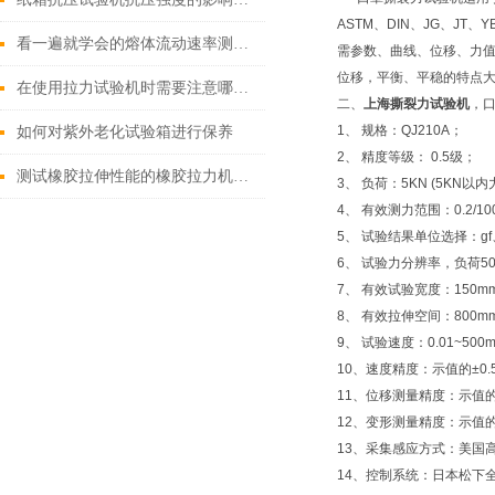
ASTM、DIN、JG、J
看一遍就学会的熔体流动速率测定仪操作方法
需参数、曲线、位移、力
位移，平衡、平稳的特点
在使用拉力试验机时需要注意哪些问题
二、
上海撕裂力试验机
，
1、 规格：QJ210A；
如何对紫外老化试验箱进行保养
2、 精度等级： 0.5级；
测试橡胶拉伸性能的橡胶拉力机需具备的四大条件
3、 负荷：5KN (5KN以
4、 有效测力范围：0.2/100
5、 试验结果单位选择：gf、
6、 试验力分辨率，负荷
7、 有效试验宽度：150m
8、 有效拉伸空间：800m
9、 试验速度：0.01~500m
10、速度精度：示值的±0.
11、位移测量精度：示值的
12、变形测量精度：示值的
13、采集感应方式：美国
14、控制系统：日本松下