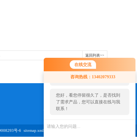
返回列表>>
在线交流
您好！欢迎前来咨询，很高兴为您
咨询热线：13402079333
服务，请问您要咨询什么问题呢？
您好，看您停留很久了，是否找到
了需求产品，您可以直接在线与我
联系！
973654827@qq.com
08293号-6
sitemap.xml