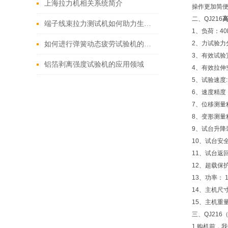
上海拉力机相关系统简介
操作更加简便
二、QJ216
端子线束拉力测试机如何助力生产良率提升？
1、负荷：40
2、力试验力
如何进行弹簧动态疲劳试验机的日常维护和保养？
3、有效试验
铝箔剥离强度试验机的应用领域
4、有效拉伸
5、试验速度:：
6、速度精度
7、位移测量
8、变形测量
9、试台升降
10、试台安
11、试台返
12、超载保
13、功率： 1
14、主机尺寸
15、主机重量
三、QJ216
1.购机前，