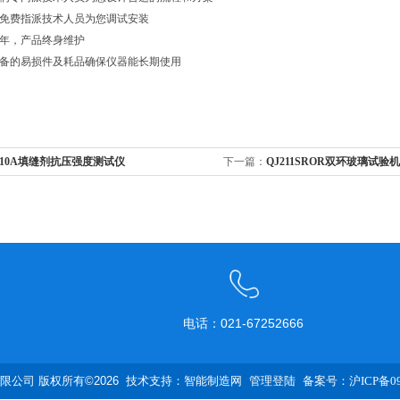
将免费指派技术人员为您调试安装
一年，产品终身维护
设备的易损件及耗品确保仪器能长期使用
210A填缝剂抗压强度测试仪
下一篇：
QJ211SROR双环玻璃试验机
电话：021-67252666
公司 版权所有©2026 技术支持：
智能制造网
管理登陆
备案号：沪ICP备090