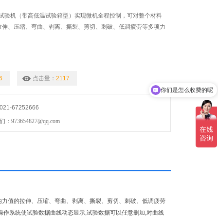
电子试验机（带高低温试验箱型）实现微机全程控制，可对整个材料
的拉伸、压缩、弯曲、剥离、撕裂、剪切、刺破、低调疲劳等多项力
6
点击量：
2117
你们是怎么收费的呢
现在有优惠活动吗
1-67252666
73654827@qq.com
以内力值的拉伸、压缩、弯曲、剥离、撕裂、剪切、刺破、低调疲劳
dows操作系统使试验数据曲线动态显示,试验数据可以任意删加,对曲线