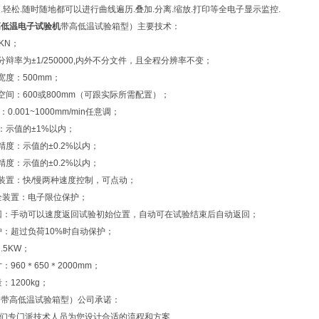
.轻松.随时随地都可以进行曲线遍历.叠加.分离.缩放.打印等全电子显示监控.
高低温电子试验机
带高低温试验箱型）主要技术：
KN；
分辩率为±1/250000,内外不分文件，且全程分辨率不变；
宽度：500mm；
空间：600或800mm（可跟实际所需配置）；
0.001~1000mm/min任意调；
：示值的±1%以内；
精度：示值的±0.2%以内；
精度：示值的±0.2%以内；
装置：快/慢两种速度控制，可点动；
全装置：电子限位保护；
回：手动可以速度返回试验初始位置，自动可在试验结束后自动返回；
护：超过负荷10%时自动保护；
.5KW；
：960＊650＊2000mm；
：1200kg；
（带高低温试验箱型）公司承诺：
我们专门派技术人员为您设计合适的流程和方案