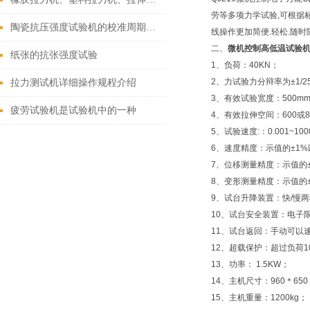
劳等多项力学试验,可根据标准
陶瓷抗压强度试验机的校准周期是多久？
线操作更加简便.轻松.随时
二、
微机控制高低温试验
纸张的抗张强度试验
1、负荷：40KN；
2、力试验力分辩率为±1/
拉力测试机详细操作规程介绍
3、有效试验宽度：500m
疲劳试验机是试验机中的一种
4、有效拉伸空间：600或
5、试验速度:：0.001~10
6、速度精度：示值的±1%
7、位移测量精度：示值的±
8、变形测量精度：示值的±
9、试台升降装置：快/慢
10、试台安全装置：电子
11、试台返回：手动可以
12、超载保护：超过负荷1
13、功率： 1.5KW；
14、主机尺寸：960＊650
15、主机重量：1200kg；