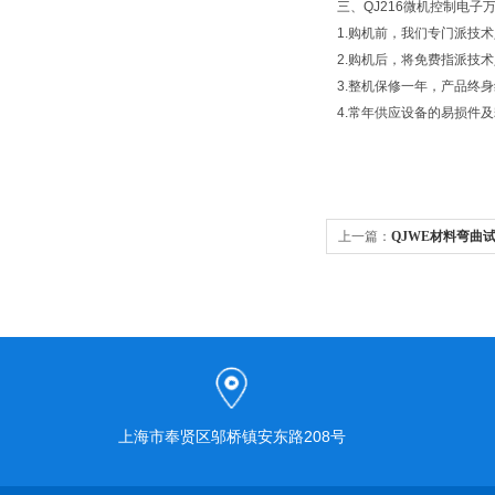
三、QJ216微机控制电
1.购机前，我们专门派技
2.购机后，将免费指派技
3.整机保修一年，产品终
4.常年供应设备的易损件
上一篇：
QJWE材料弯曲
上海市奉贤区邬桥镇安东路208号