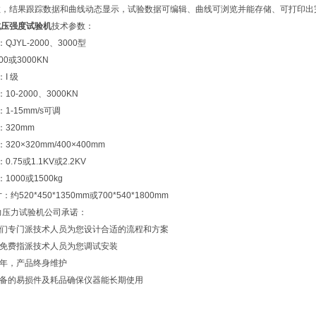
数，结果跟踪数据和曲线动态显示，试验数据可编辑、曲线可浏览并能存储、可打印出
抗压强度试验机
技术参数：
JYL-2000、3000型
0或3000KN
I 级
0-2000、3000KN
1-15mm/s可调
320mm
20×320mm/400×400mm
.75或1.1KV或2.2KV
1000或1500kg
约520*450*1350mm或700*540*1800mm
应力压力试验机公司承诺：
我们专门派技术人员为您设计合适的流程和方案
将免费指派技术人员为您调试安装
一年，产品终身维护
设备的易损件及耗品确保仪器能长期使用