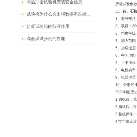
冷热冲击试验机安装安全信息
所需试验参
二、
砖、石
试验机为什么会出现数据不准确的问题
1、型号规格：Q
2、载荷：200
盐雾试验箱的行业作用
3、精度等级：
高低温试验机的性能
4、测力范围：1
5、加载速度：
6、中间净距：
7、上下压板：3
8、电机功率：0
9、机器净重：
10、外形尺寸：
300KN恒
1.购机前，
2.购机后，
3.整机保修
4.常年供应