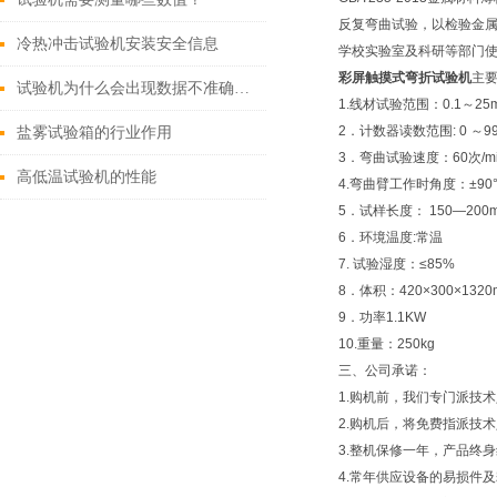
反复弯曲试验，以检验金
冷热冲击试验机安装安全信息
学校实验室及科研等部门
彩屏触摸式弯折试验机
主
试验机为什么会出现数据不准确的问题
1.线材试验范围：0.1～25
2．计数器读数范围: 0 ～99
盐雾试验箱的行业作用
3．弯曲试验速度：60次/
高低温试验机的性能
4.弯曲臂工作时角度：±90
5．试样长度： 150—200
6．环境温度:常温
7. 试验湿度：≤85%
8．体积：420×300×1320
9．功率1.1KW
10.重量：250kg
三、公司承诺：
1.购机前，我们专门派技
2.购机后，将免费指派技
3.整机保修一年，产品终
4.常年供应设备的易损件