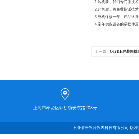
1.购机前，我们专门派技
2.购机后，将免费指派技
3.整机保修一年，产品终
4.常年供应设备的易损件
上一篇：
QJ211H包装箱
上海市奉贤区邬桥镇安东路208号
上海倾技仪器仪表科技有限公司 版权所