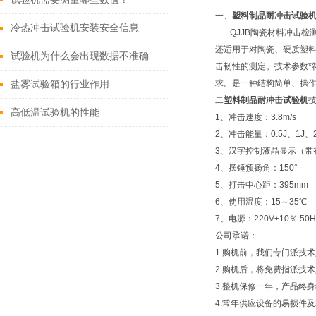
一、
塑料制品耐冲击试验
冷热冲击试验机安装安全信息
QJJB陶瓷材料冲击检
还适用于对陶瓷、硬质塑
试验机为什么会出现数据不准确的问题
击韧性的测定。技术参数*符合IS
求。是一种结构简单、操
盐雾试验箱的行业作用
二
塑料制品耐冲击试验机
高低温试验机的性能
1、冲击速度：3.8m/s
2、冲击能量：0.5J、1J、2
3、汉字控制液晶显示（带
4、摆锤预扬角：150°
5、打击中心距：395mm
6、使用温度：15～35℃
7、电源：220V±10％ 50H
公司承诺：
1.购机前，我们专门派技
2.购机后，将免费指派技
3.整机保修一年，产品终
4.常年供应设备的易损件