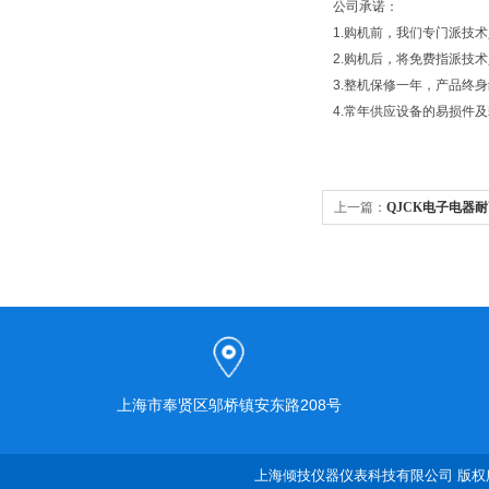
公司承诺：
1.购机前，我们专门派技
2.购机后，将免费指派技
3.整机保修一年，产品终
4.常年供应设备的易损件
上一篇：
QJCK电子电器
上海市奉贤区邬桥镇安东路208号
上海倾技仪器仪表科技有限公司 版权所