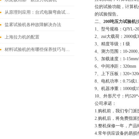
位的试验功能，计算机
从原理到应用：台式电脑弯曲试验机全攻略
的试验报告。
二、
200吨压力试验机
盐雾试验机各种故障解决办法
1、型号规格：QJYL-20
2、zui大载荷：2000或3
上海拉力机的配置
3、精度等级：I 级
材料试验机的有哪些保养技巧与方法
4、测力范围：10-2000、
5、加载速度：1-15mm
6、中间净距：320mm
7、上下压板：320×320m
8、电机功率：0.75或1.
9、机器净重：1000或15
10、外形尺寸：约520*450
公司承诺：
1.购机前，我们专门
2.购机后，将免费指
3.整机保修一年，产品
4.常年供应设备的易