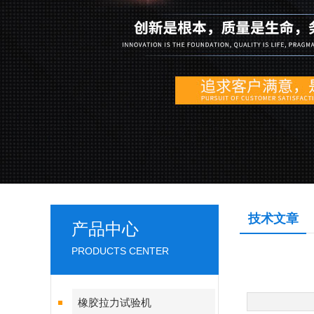
技术文章
产品中心
PRODUCTS CENTER
橡胶拉力试验机