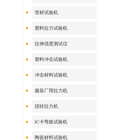
管材试验机
塑料拉力试验机
拉伸强度测试仪
塑料冲击试验机
冲击材料试验机
服装厂用拉力机
扭转拉力机
IC卡弯曲试验机
陶瓷材料试验机