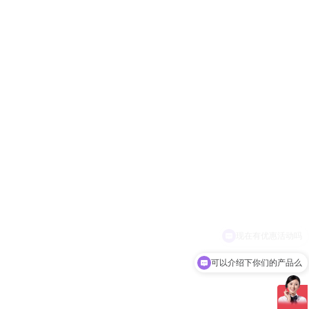
可以介绍下你们的产品么