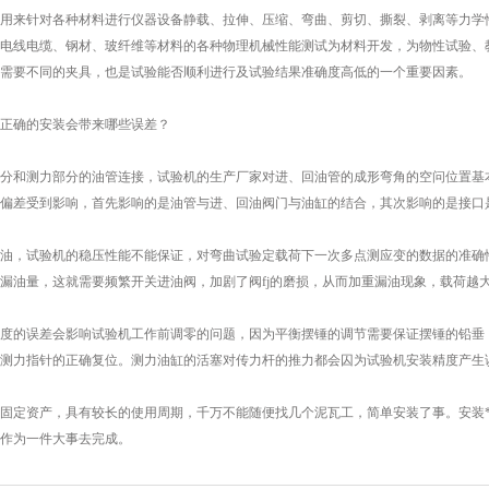
来针对各种材料进行仪器设备静载、拉伸、压缩、弯曲、剪切、撕裂、剥离等力学性
电线电缆、钢材、玻纤维等材料的各种物理机械性能测试为材料开发，为物性试验、
需要不同的夹具，也是试验能否顺利进行及试验结果准确度高低的一个重要因素。
确的安装会带来哪些误差？
和测力部分的油管连接，试验机的生产厂家对进、回油管的成形弯角的空问位置基本
偏差受到影响，首先影响的是油管与进、回油阀门与油缸的结合，其次影响的是接口
，试验机的稳压性能不能保证，对弯曲试验定载荷下一次多点测应变的数据的准确性
漏油量，这就需要频繁开关进油阀，加剧了阀fj的磨损，从而加重漏油现象，载荷越
的误差会影响试验机工作前调零的问题，因为平衡摆锤的调节需要保证摆锤的铅垂，
测力指针的正确复位。测力油缸的活塞对传力杆的推力都会囚为试验机安装精度产生
定资产，具有较长的使用周期，千万不能随便找几个泥瓦工，简单安装了事。安装*
作为一件大事去完成。