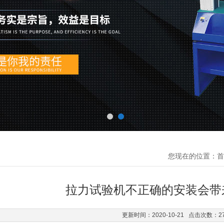
您现在的位置：
首
拉力试验机不正确的安装会带
更新时间：2020-10-21 点击次数：2