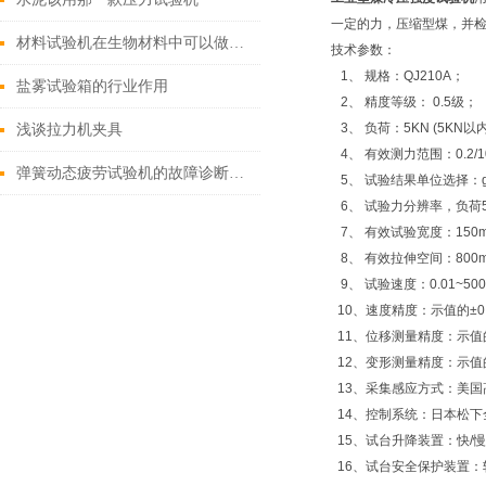
一定的力，压缩型煤，并
材料试验机在生物材料中可以做到哪些试验？
技术参数：
1、 规格：QJ210A；
盐雾试验箱的行业作用
2、 精度等级： 0.5级；
3、 负荷：5KN (5KN
浅谈拉力机夹具
4、 有效测力范围：0.2/10
弹簧动态疲劳试验机的故障诊断与解决方法
5、 试验结果单位选择：gf
6、 试验力分辨率，负荷
7、 有效试验宽度：150
8、 有效拉伸空间：800
9、 试验速度：0.01~500
10、速度精度：示值的±0
11、位移测量精度：示值的
12、变形测量精度：示值的
13、采集感应方式：美国
14、控制系统：日本松下
15、试台升降装置：快/
16、试台安全保护装置：