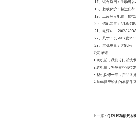
17、试台返回：手动可以
18、超载保护：超过负荷
19、工装夹具配置：根据
20、选配装置：品牌联想
21、电源功： 200V 400
22、尺寸：长590×宽355
23、主机重量：约85kg
公司承诺：
1.购机前，我们专门派技
2.购机后，将免费指派技
3.整机保修一年，产品终
4.常年供应设备的易损件
上一篇：
QJ211S硅酸钙