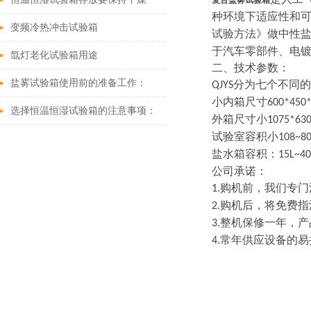
复合盐雾试验箱
种环境下适应性和
变频冷热冲击试验箱
试验方法》做中性
于汽车零部件、电
氙灯老化试验箱用途
二、技术参数：
盐雾试验箱使用前的准备工作：
分为七个不同的
QJYS
小内箱尺寸
600*4
选择恒温恒湿试验箱的注意事项：
外箱尺寸小
1075*6
试验室容积小
108
~
8
盐水箱容积
：
15L
~
40
公司承诺：
购机前，我们专门
1.
购机后，将免费指
2.
整机保修一年，产
3.
常年供应设备的易
4.