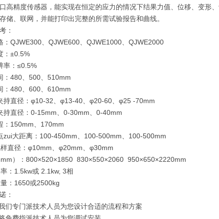
口高精度传感器，能实现在恒定的应力的情况下结果力值、位移、变形、
存储、联网，并能打印出完整的所需试验报告和曲线。
考：
：QJWE300、QJWE600、QJWE1000、QJWE2000
：±0.5%
率：≤0.5%
：480、500、510mm
：480、600、610mm
直径：φ10-32、φ13-40、φ20-60、φ25 -70mm
持直径：0-15mm、0-30mm、0-40mm
：150mm、170mm
ui大距离：100-450mm、100-500mm、100-500mm
样直径：φ10mm、φ20mm、φ30mm
m）：800×520×1850 830×550×2060 950×650×2220mm
：1.5kw或 2.1kw, 3相
量：1650或2500kg
诺：
，我们专门派技术人员为您设计合适的流程和方案
，将免费指派技术人员为您调试安装