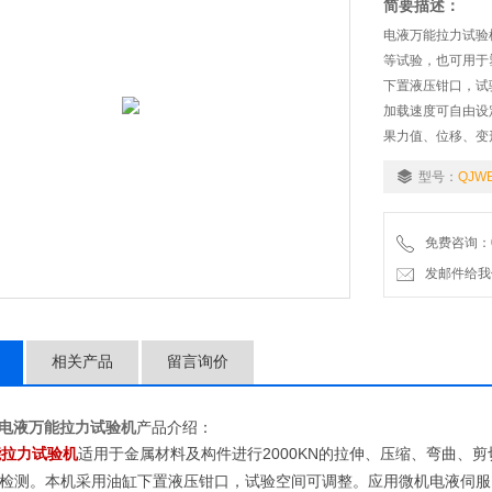
简要描述：
电液万能拉力试验
等试验，也可用于
下置液压钳口，试
加载速度可自由设
果力值、位移、变
览、存储、联网，
型号：
QJW
免费咨询：02
发邮件给我们：9
相关产品
留言询价
电液万能拉力试验机
产品介绍：
适用于金属材料及构件进行
2000KN的拉伸、压缩、弯曲
能拉力试验机
检测。本机采用油缸下置液压钳口，试验空间可调整。应用微机电液伺服