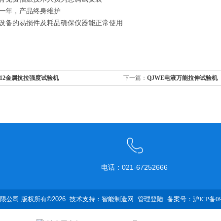
修一年，产品终身维护
应设备的易损件及耗品确保仪器能正常使用
212金属抗拉强度试验机
下一篇：
QJWE电液万能拉伸试验机
电话：021-67252666
公司 版权所有©2026 技术支持：
智能制造网
管理登陆
备案号：沪ICP备090