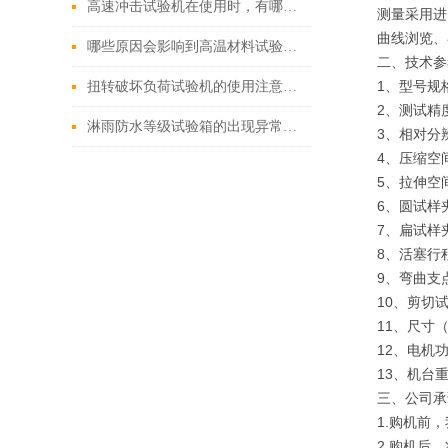
高速冲击试验机在使用时，有哪些注意的地方
测量采用进
曲线浏览、
哪些原因会影响到高温材料试验机的结果
二、技术参
1、型号规格
扭转破坏负荷试验机的使用注意事项有哪些
2、测试精度
淋雨防水等级试验箱的出现异常怎样解决
3、相对分辨
4、压缩空间
5、拉伸空间
6、圆试样夹持
7、扁试样夹
8、活塞行程
9、弯曲支点z
10、剪切试
11、尺寸（m
12、电机功率
13、机台重
三、公司承
1.购机前
2.购机后