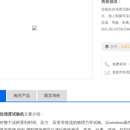
简要描述：
拉链抗拉强度试验
示，加上电脑可实
压缩、弯曲、剥离
ISO.JIS.AS
型号：
QJ21
免费咨询：02
发邮件给我们：9
相关产品
留言询价
拉强度试验机
主要介绍：
对整个试样受到时间、应力、应变等情况的物理力学试验。以
操
windows
更加简便
轻松
随时随地都可以进行曲线遍历、迭加、分离、缩放、打印