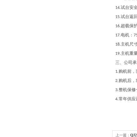
试台安
14.
试台返
15.
超载保
16.
电机：
17.
7
主机尺
18.
主机重
19.
三、
公司承
购机前，
1.
购机后，
2.
整机保修
3.
常年供应
4.
上一篇：
QJ