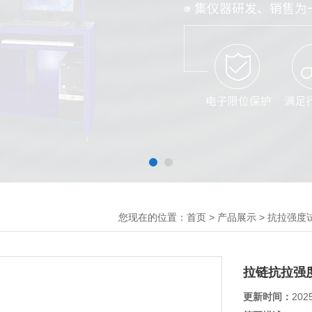
您现在的位置：
>
>
首页
产品展示
抗拉强度
拉链抗拉强
更新时间：
202