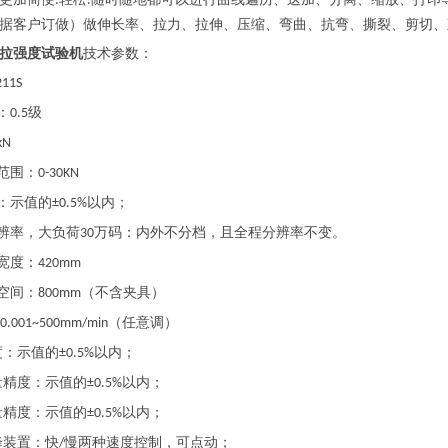
.
.
据客户订做）做伸长率、拉力、拉伸、压缩、弯曲、抗弯、撕裂、剪切、
拉强度试验机
技术参数：
211S
：
级
0.5
kN
范围：
0-30KN
：示值的
以内；
±0.5%
辨率，大负荷
万码：内外不分档，且全程分辨率不变。
30
宽度：
420mm
空间：
（不含夹具）
800mm
（任意调）
:0.001~500mm/min
度：示值的
以内；
±0.5%
量精度：示值的
以内；
±0.5%
量精度：示值的
以内；
±0.5%
降装置：快
慢两种速度控制，可点动；
/