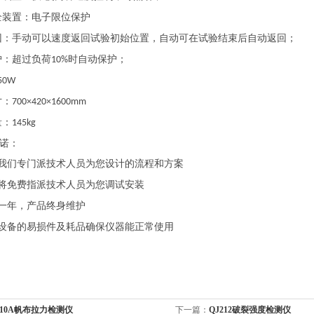
全装置：电子限位保护
回：手动可以速度返回试验初始位置，自动可在试验结束后自动返回；
护：超过负荷
时自动保护；
10%
50W
寸：
700×420×1600mm
量：
145kg
诺：
我们专门派技术人员为您设计的流程和方案
将免费指派技术人员为您调试安装
一年，产品终身维护
设备的易损件及耗品确保仪器能正常使用
210A帆布拉力检测仪
下一篇：
QJ212破裂强度检测仪