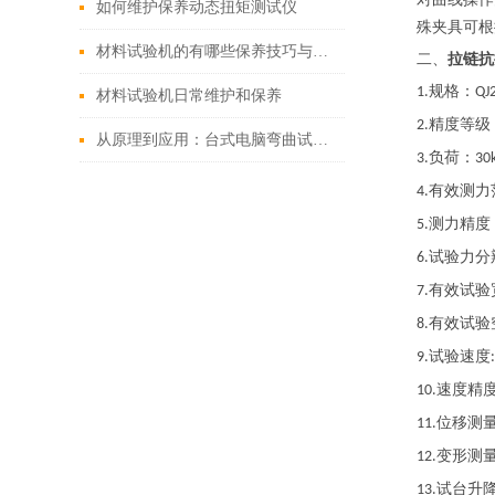
如何维护保养动态扭矩测试仪
殊夹具可根
材料试验机的有哪些保养技巧与方法
二、
拉链抗
规格：
1.
QJ
材料试验机日常维护和保养
精度等级
2.
从原理到应用：台式电脑弯曲试验机全攻略
负荷：
3.
30
有效测力
4.
测力精度
5.
试验力分
6.
有效试验
7.
有效试验
8.
试验速度
9.
速度精
10.
位移测
11.
变形测
12.
试台升
13.