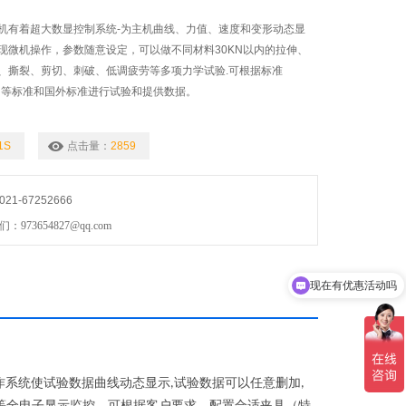
机有着超大数显控制系统-为主机曲线、力值、速度和变形动态显
现微机操作，参数随意设定，可以做不同材料30KN以内的拉伸、
、撕裂、剪切、刺破、低调疲劳等多项力学试验.可根据标准
TM.DIN等标准和国外标准进行试验和提供数据。
1S
点击量：
2859
1-67252666
73654827@qq.com
现在有优惠活动吗
作系统使试验数据曲线动态显示
试验数据可以任意删加
,
,
等全电子显示监控。可根据客户要求，配置合适夹具（特