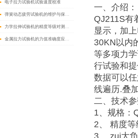
电子拉力试验机试验速度校准
一、介绍：
弹簧动态疲劳试验机的维护与保养：延长设备寿命
QJ211S
有
力学拉伸试验机的精度等级对测试结果有多大影响？
显示，加上
金属拉力试验机的力值准确度应如何校准？
30KN以
等多项力学试
行试验和提
数据可以任
线遍历.叠加
二、
技术参
1、规格：Q
2、 精度等
3、 zui