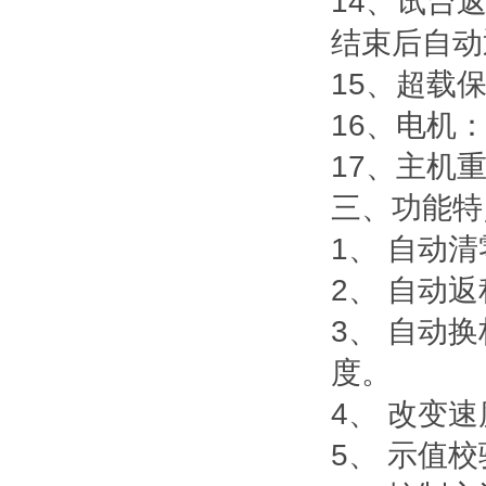
14、试台
结束后自动
15、超载
16、电机：
17、主机重
三、
功能特
1、 自动
2、 自动
3、 自动
度。
4、 改变
5、 示值