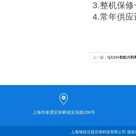
3.整机保
4.常年供
上一篇：
QJ211S初粘力
上海市奉贤区邬桥镇安东路208号
上海倾技仪器仪表科技有限公司 版权所