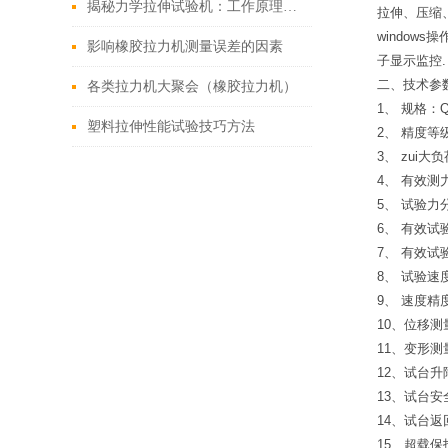
揭秘力学拉伸试验机：工作原理全解析
拉伸、压缩、
window
影响橡胶拉力机测量误差的因素
子显示监控.
二、
技术参
各类拉力机大聚会（橡胶拉力机）
1、 规格：Q
塑料拉伸性能试验技巧方法
2、 精度等级
3、 zui大
4、 有效测力范
5、 试验力
6、 有效试
7、 有效试
8、 试验速度
9、 速度精
10、位移测
11、变形测
12、试台
13、试台
14、试台
15、超载保