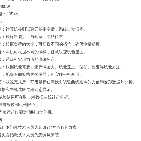
400W
：105kg
点：
清零：计算机接到试验开始指令后，系统自动清零。
返程：试样断裂后，自动返回初始位置。
换档：根据负荷的大小，可切换不同的档位，确保测量精度。
速度：本机可根据不同的试样，任意改变试验速度。
校验：系统可实现力值的准确标定。
方法：根据试验需要可选择试验力、试验速度、位移、应变等试验方法。
多用：配备不同规格的传感器，可实现一机多用。
遍历：试验完成后，可用鼠标任意找出试验曲线逐点的力值和变形数据并分析。
：数据和曲线试验过程动态显示。
：试验结果可存取，对数据曲线进行分析。
：具有程控和机械限位。
：当负荷超过额定值时自动停机。
诺：
，我们专门派技术人员为您设计*的流程和方案
，将免费指派技术人员为您调试安装