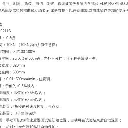
弯曲、剥离、撕裂、剪切、刺破、低调疲劳等多项力学试验.可根据标准ISO.JIS
s操作系统使试验数据曲线动态显示,试验数据可以任意删加,对曲线操作更加简便.轻
数：
J211S
： 0.5级
负荷：10KN （10KN以内力值任意换）
围：0.2/100-100%;
分辨率，zui大负荷50万码；内外不分档，且全程分辨率不变。
验宽度：320mm
验空间：500mm
:：0.01~500mm/min（任意调）
度：示值的±0.5%以内；
量精度：示值的±0.5%以内；
量精度：示值的±0.5%以内；
升降装置：快/慢两种速度控制，可点动；
安全装置：电子限位保护
返回：手动可以zui高速度返回试验初始位置，自动可在试验结束后自动返回；
护：超过zui大负荷10%时自动保护；