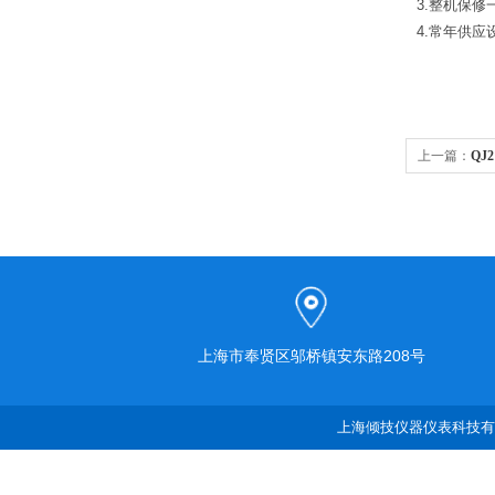
3.整机保
4.常年供
上一篇：
QJ
上海市奉贤区邬桥镇安东路208号
上海倾技仪器仪表科技有限