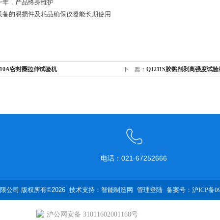
修一年，产品终身维护
应设备的易损件及耗品确保仪器能长期使用
210A密封圈拉伸试验机
下一篇：
QJ211S胶黏剂剥离强度试验
电话：021-67252666
公司 版权所有©2026 技术支持：
智能制造网
管理登陆
备案号：沪ICP备090
沪公网安备 31011602001168号