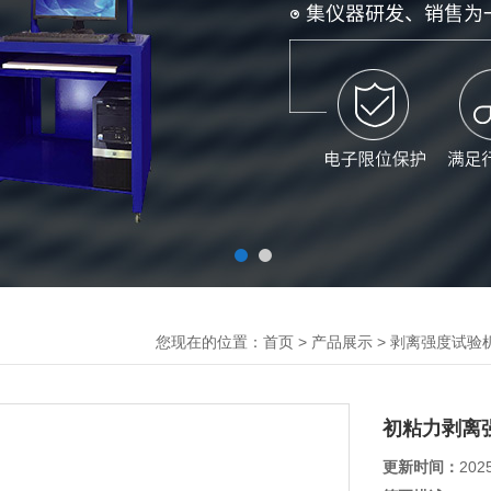
您现在的位置：
>
>
首页
产品展示
剥离强度试验
初粘力剥离
更新时间：
202