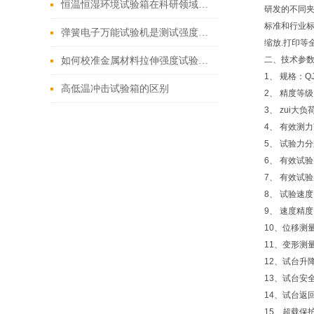
恒温恒湿环境试验箱在科研领域的重要作用
研发的不同夹
标准和行业标
弹簧电子万能试验机是测试强度与可靠性的理想工具
缩放.打印等
二、
技术参
如何校准金属材料拉伸强度试验机的位移传感器？
1、 规格：QJ
高低温冲击试验箱的区别
2、 精度等级：
3、 zui大负
4、 有效测力范
5、 试验力
6、 有效试验
7、 有效试验
8、 试验速度:：
9、 速度精度
10、位移测
11、变形测
12、试台升
13、试台安
14、试台返
15、超载保