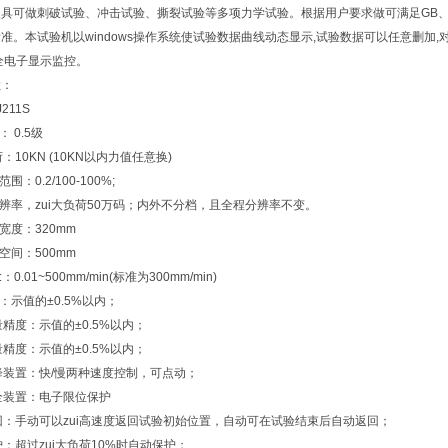
具可做刺破试验、冲击试验、撕裂试验等多项力学试验。根据用户要求做可满足GB、ISO、JI
准。本试验机以windows操作系统使试验数据曲线动态显示,试验数据可以任意删加,对
全电子显示监控。
数：
211S
 0.5级
荷：10KN (10KN以内力值任意换)
围：0.2/100-100%;
分辨率，zui大负荷50万码；内外不分档，且全程分辨率不变。
宽度：320mm
空间：500mm
0.01~500mm/min(标准为300mm/min)
：示值的±0.5%以内；
量精度：示值的±0.5%以内；
量精度：示值的±0.5%以内；
降装置：快/慢两种速度控制，可点动；
全装置：电子限位保护
回：手动可以zui高速度返回试验初始位置，自动可在试验结束后自动返回；
护：超过zui大负荷10%时自动保护；