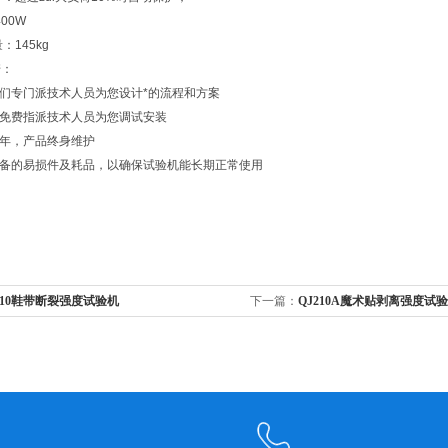
00W
：145kg
诺：
我们专门派技术人员为您设计*的流程和方案
将免费指派技术人员为您调试安装
一年，产品终身维护
设备的易损件及耗品，以确保试验机能长期正常使用
210鞋带断裂强度试验机
下一篇：
QJ210A魔术贴剥离强度试