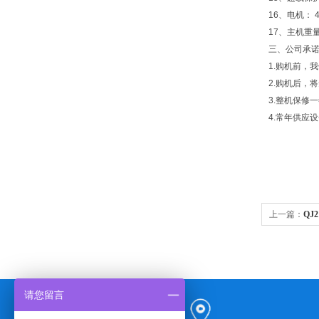
16、电机： 4
17、主机重量
三、
公司承
1.购机前，
2.购机后，
3.整机保修
4.常年供应
上一篇：
QJ
请您留言