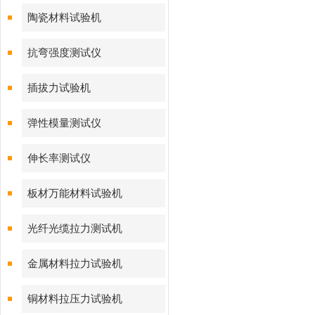
陶瓷材料试验机
抗弯强度测试仪
插拔力试验机
弹性模量测试仪
伸长率测试仪
板材万能材料试验机
光纤光缆拉力测试机
金属材料拉力试验机
铜材料拉压力试验机