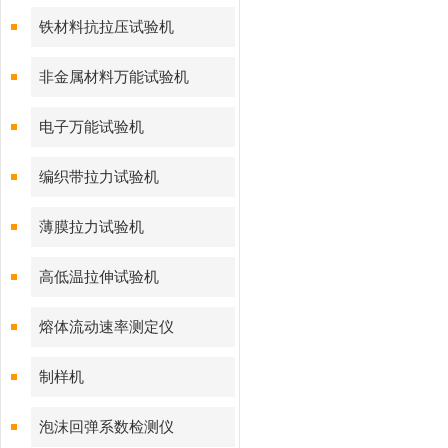
铁材料抗拉压试验机
非金属材料万能试验机
电子万能试验机
编织带拉力试验机
薄膜拉力试验机
高低温拉伸试验机
熔体流动速率测定仪
制样机
泡沫回弹系数检测仪