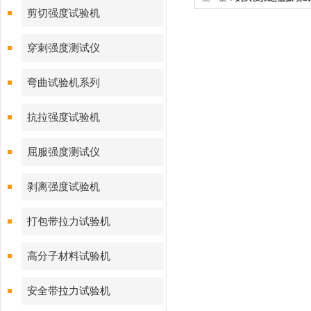
剪切强度试验机
穿刺强度测试仪
弯曲试验机系列
抗拉强度试验机
屈服强度测试仪
剥离强度试验机
打包带拉力试验机
高分子材料试验机
安全带拉力试验机