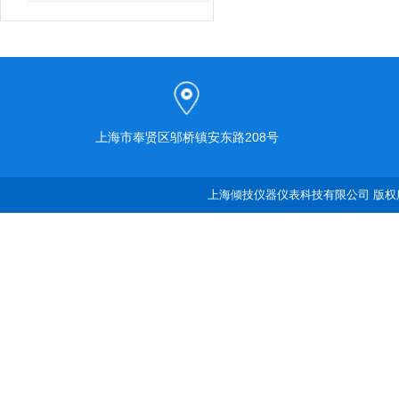
上海市奉贤区邬桥镇安东路208号
上海倾技仪器仪表科技有限公司 版权所