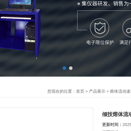
您现在的位置：
>
>
首页
产品展示
熔体流动速
倾技熔体流
更新时间：
202