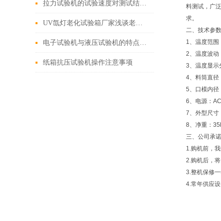
拉力试验机的试验速度对测试结果有哪些影响？
料测试，广泛
求。
UV氙灯老化试验箱厂家浅谈老化的三要素
二、技术参
1、温度范围：
电子试验机与液压试验机的特点、性能及应用
2、温度波动：
纸箱抗压试验机操作注意事项
3、温度显示
4、料筒直径：Φ
5、口模内径：Φ
6、电源：AC2
7、外型尺寸：
8、净重：35
三、公司承
1.购机前，
2.购机后，
3.整机保修
4.常年供应