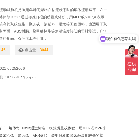
技熔体流动试验机是测定各种高聚物在粘流状态时的熔体流动速率，在一
体每10min通过标准口模的质量或体积，用MFR或MVR来表示，
较高的聚碳酸脂、聚芳砜、氟塑料、尼龙等工程塑料，也适用于聚
现在有优惠活动吗
聚丙烯、ABS树脂、聚甲醛树脂等熔融温度较低的塑料测试，广泛
塑料制品、石油化工等行业；
可以介绍下你们的产品么
-45
点击量：
3044
1-67252666
73654827@qq.com
，熔体每10min通过标准口模的质量或体积，用MFR或MVR来
聚苯乙烯、聚丙烯、ABS树脂、聚甲醛树脂等熔融温度较低的塑