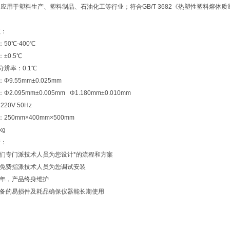
应用于塑料生产、塑料制品、石油化工等行业；符合GB/T 3682《热塑性塑料熔体质量
数：
50℃-400℃
±0.5℃
分辨率：0.1℃
9.55mm±0.025mm
2.095mm±0.005mm Φ1.180mm±0.010mm
20V 50Hz
250mm×400mm×500mm
kg
诺：
我们专门派技术人员为您设计*的流程和方案
将免费指派技术人员为您调试安装
一年，产品终身维护
设备的易损件及耗品确保仪器能长期使用