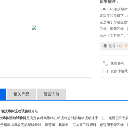
简要描述：
QJRZ-45倾
定温度和负荷下，熔
它适用于熔融温度
乙烯、聚苯乙烯、
应用于塑料生产、
型号：
QJRZ
免费咨询：02
发邮件给我们：9
相关产品
留言询价
5
倾技熔体流动试验机
介绍：
技熔体流动试验机
是测定各种高聚物在粘流状态时的熔体流动速率，在一定温度和负荷下
于熔融温度较高的聚碳酸脂、聚芳砜、氟塑料、尼龙等工程塑料，也适用于聚乙烯、