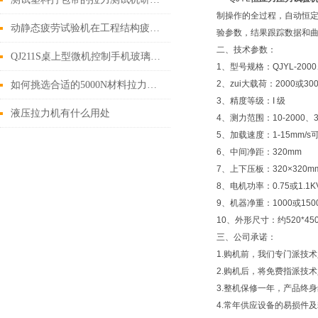
制操作的全过程，自动恒定
动静态疲劳试验机在工程结构疲劳检测中的作用
验参数，结果跟踪数据和
二、技术参数：
QJ211S桌上型微机控制手机玻璃试验机的简介
1、型号规格：QJYL-2000
2、zui大载荷：2000或300
如何挑选合适的5000N材料拉力试验机？这几个要点要牢记
3、精度等级：I 级
液压拉力机有什么用处
4、测力范围：10-2000、3
5、加载速度：1-15mm/s
6、中间净距：320mm
7、上下压板：320×320mm
8、电机功率：0.75或1.1KV
9、机器净重：1000或1500
10、外形尺寸：约520*450*
三、公司承诺：
1.购机前，我们专门派技
2.购机后，将免费指派技
3.整机保修一年，产品终
4.常年供应设备的易损件