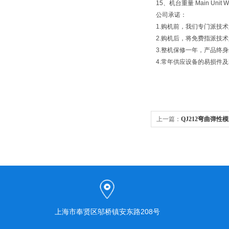
15、机台重量 Main Unit W
公司承诺：
1.购机前，我们专门派技
2.购机后，将免费指派技
3.整机保修一年，产品终
4.常年供应设备的易损件
上一篇：
QJ212弯曲弹性
上海市奉贤区邬桥镇安东路208号