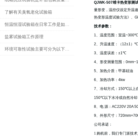
QJWK-507
维卡热变形测
量形变，温控仪设定升温
了解有关臭氧老化试验箱
热变形温度试验方法》、
G
恒温恒湿试验箱在日常工作是如何进行保养、清洁维护
技术参数：
1
、温度范围：室温
~300℃
盐雾试验箱工作原理
2
、升温速度：（
12±1
）
℃
环境可靠性试验主要可分为以下3种
3
、温度误差：
±1℃
4
、形变测量范围：
0mm~
5
、加热介质：甲基硅油
6
、加热功率：
4kw
7
、冷却方式：
150℃
以上
150℃
以下水冷或自然冷却
8
、电
源：
AC220V 20A 5
9
、外形尺寸：
720mm×70
公司承诺：
1.
购机前，我们专门派技术