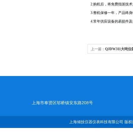
2.
购机后，将免费指派技术
3.
整机保修一年，产品终身
4.
常年供应设备的易损件及
上一篇：
QJDW311大吨
上海市奉贤区邬桥镇安东路208号
上海倾技仪器仪表科技有限公司 版权所