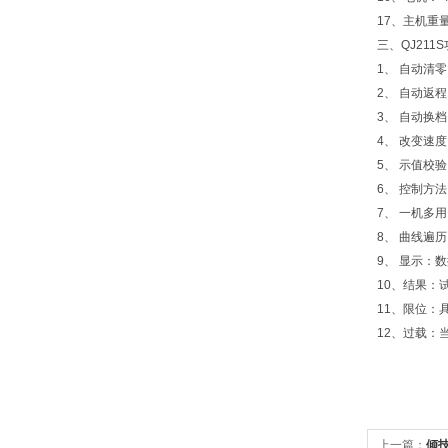
17、主机重量
三、QJ211S
1、 自动清
2、 自动返
3、 自动换
4、 改变速
5、 示值校
6、 控制方
7、 一机多
8、 曲线遍
9、 显示：
10、结果：
11、限位：
12、过载：
上一篇：
倾技