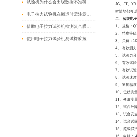
试验机为什么会出现数据不准确的问题
JG、JT、
时随地都可以
电子拉力试验机在搬运时需注意哪些问题
二、
智能电
1、 规格：QJ
借助电子拉力试验机检测复合膜印刷油墨的复合牢度
2、 精度等级：
使用电子拉力试验机测试橡胶拉伸性能
3、 负荷：1
4、 有效测力范
5、 试验力
6、 有效试验
7、 有效试验
8、 试验速度:：
9、 速度精度
10、位移测
11、变形测
12、试台升
13、试台安
14、试台返
15、超载保
16、电机： 4