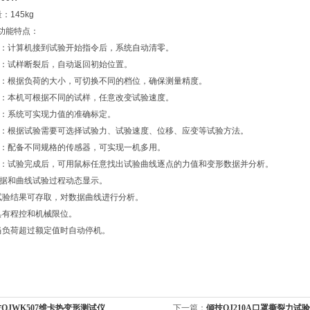
：145kg
功能特点：
零：计算机接到试验开始指令后，系统自动清零。
程：试样断裂后，自动返回初始位置。
档：根据负荷的大小，可切换不同的档位，确保测量精度。
度：本机可根据不同的试样，任意改变试验速度。
验：系统可实现力值的准确标定。
法：根据试验需要可选择试验力、试验速度、位移、应变等试验方法。
用：配备不同规格的传感器，可实现一机多用。
历：试验完成后，可用鼠标任意找出试验曲线逐点的力值和变形数据并分析。
数据和曲线试验过程动态显示。
试验结果可存取，对数据曲线进行分析。
具有程控和机械限位。
当负荷超过额定值时自动停机。
QJWK507维卡热变形测试仪
下一篇：
倾技QJ210A口罩撕裂力试