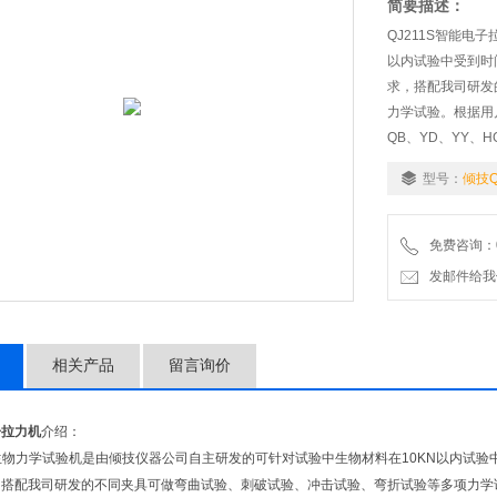
简要描述：
QJ211S智能电
以内试验中受到时
求，搭配我司研发
力学试验。根据用户要
QB、YD、YY、
型号：
倾技Q
免费咨询：02
发邮件给我们：9
相关产品
留言询价
子拉力机
介绍：
生物力学试验机是由倾技仪器公司自主研发的可针对试验中生物材料在10KN以内试
搭配我司研发的不同夹具可做弯曲试验、刺破试验、冲击试验、弯折试验等多项力学试验。