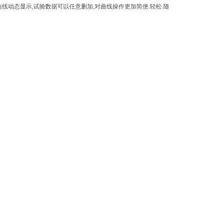
据曲线动态显示,试验数据可以任意删加,对曲线操作更加简便.轻松.随