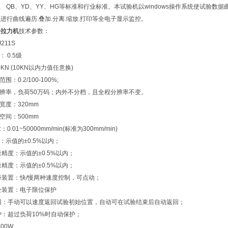
YB、 QB、YD、YY、HG等标准和行业标准。本试验机以windows操作系统使试验数
进行曲线遍历.叠加.分离.缩放.打印等全电子显示监控。
子拉力机
技术参数：
211S
 0.5级
0KN (10KN以内力值任意换)
围：0.2/100-100%;
分辨率，负荷50万码；内外不分档，且全程分辨率不变。
宽度：320mm
空间：500mm
0.01~50000mm/min(标准为300mm/min)
：示值的±0.5%以内；
量精度：示值的±0.5%以内；
量精度：示值的±0.5%以内；
降装置：快/慢两种速度控制，可点动；
全装置：电子限位保护
回：手动可以速度返回试验初始位置，自动可在试验结束后自动返回；
护：超过负荷10%时自动保护；
00W