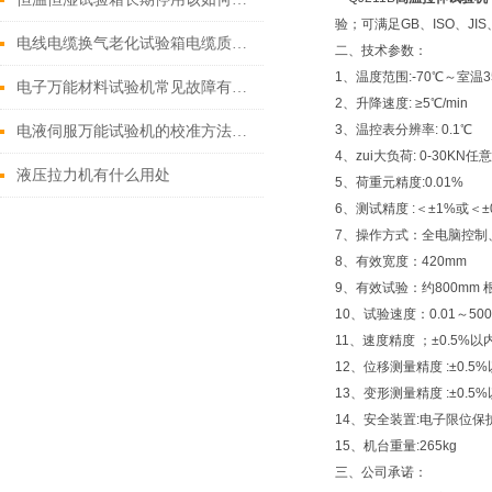
验；可满足GB、ISO、
电线电缆换气老化试验箱电缆质量控制中的全流程应用
二、技术参数：
1、温度范围:-70℃～室温3
电子万能材料试验机常见故障有哪些？
2、升降速度: ≥5℃/min
3、温控表分辨率: 0.1℃
电液伺服万能试验机的校准方法与周期
4、zui大负荷: 0-30KN任
液压拉力机有什么用处
5、荷重元精度:0.01%
6、测试精度 :＜±1%或＜±0
7、操作方式：全电脑控制
8、有效宽度：420mm
9、有效试验：约800mm
10、试验速度：0.01～500
11、速度精度 ；±0.5%以
12、位移测量精度 :±0.5
13、变形测量精度 :±0.5
14、安全装置:电子限位保
15、机台重量:265kg
三、公司承诺：