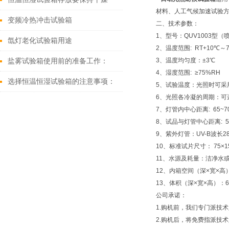
材料、人工气候加速试验
变频冷热冲击试验箱
二、技术参数：
1、型号：QUV1003型（
氙灯老化试验箱用途
2、温度范围: RT+10℃～
3、温度均匀度：±3℃
盐雾试验箱使用前的准备工作：
4、湿度范围: ≥75%RH
选择恒温恒湿试验箱的注意事项：
5、试验温度：光照时可采用
6、光照各冷凝的周期：可
7、灯管内中心距离: 65~7
8、试品与灯管中心距离: 5
9、紫外灯管：UV-B波长28
10、标准试片尺寸： 75×1
11、水源及耗量：洁净水
12、内箱空间（深×宽×高）：4
13、体积（深×宽×高）：600
公司承诺：
1.购机前，我们专门派技
2.购机后，将免费指派技