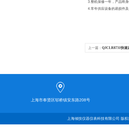
3.整机保修一年，产品终
4.常年供应设备的易损件
上一篇：
QJCLR8731快
上海市奉贤区邬桥镇安东路208号
上海倾技仪器仪表科技有限公司 版权所