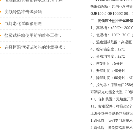
热胀益缩所引起的化学变化或
变频冷热冲击试验箱
GJB150.5 GB10
二、
高低温冷热冲击试验
氙灯老化试验箱用途
1、高温槽：+80℃~+200
2、低温槽：-10℃~-70℃（或
盐雾试验箱使用前的准备工作：
3、温度测试范围：高温区 +6
选择恒温恒湿试验箱的注意事项：
4、控制稳定度：±2℃
5、分布均匀度：±2℃
6、恢复时间：5分钟
7、升温时间：40分钟
8、降温时间：60分钟（或
9、控制器：原裝進口256
可調背光功能之大型LCD
10、保护装置：无熔丝开
11、标准配件：样品架2个
上海冷热冲击试验箱品牌
1.购机前，我们专门派技
2.购机后，将免费指派技