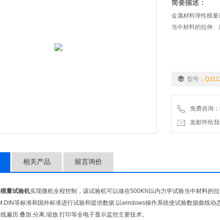
简要描述：
金属材料弹性模量
当中材料的拉伸、
型号：
QJ21
免费咨询：02
发邮件给我们：9
相关产品
留言询价
性模量试验机
实现微机全程控制，该试验机可以做在500KN以内力学试验当中材料的
.ASTM.DIN等标准和国外标准进行试验和提供数据.以windows操作系统使试验数据
线遍历.叠加.分离.缩放.打印等全电子显示监控主要技术。