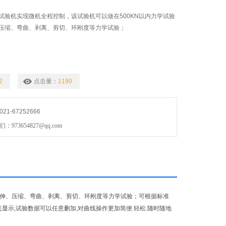
试验机实现微机全程控制，该试验机可以做在500KN以内力学试验
压缩、弯曲、剥离、剪切、环刚度等力学试验；
2
点击量：
1190
1-67252666
73654827@qq.com
拉伸、压缩、弯曲、剥离、剪切、环刚度等力学试验；可根据标准
曲线动态显示,试验数据可以任意删加,对曲线操作更加简便.轻松.随时随地