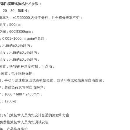
料弹性模量试验机
技术参数：
、20、30、50KN；
辩率为：±1/250000,内外不分档，且全程分辨率不变；
宽度：500mm；
间：600或800mm；
.001~1000mm/min任意调；
：示值的±0.5%以内；
精度：示值的±0.5%以内；
精度：示值的±0.5%以内；
装置：快/慢两种速度控制，可点动；
全装置：电子限位保护；
回：手动可以速度返回试验初始位置，自动可在试验结束后自动返回；
护：超过负荷10%时自动保护；
：1000＊680＊2450mm；
：1250kg；
诺：
我们专门派技术人员为您设计合适的流程和方案
将免费指派技术人员为您调试安装
一年，产品终身维护