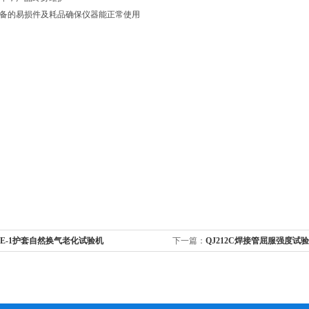
设备的易损件及耗品确保仪器能正常使用
SE-1护套自然换气老化试验机
下一篇：
QJ212C焊接管屈服强度试