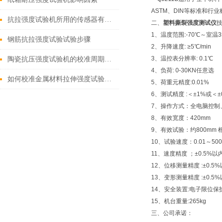
ASTM、DIN等标准和
抗拉强度试验机所用的传感器有哪些？
二、
塑料撕裂强度测试仪
1、温度范围:-70℃～室温3
钢筋抗拉强度试验试验步骤
2、升降速度: ≥5℃/min
3、温控表分辨率: 0.1℃
陶瓷抗压强度试验机的校准周期是多久？
4、负荷: 0-30KN任意选
如何校准金属材料拉伸强度试验机的位移传感器？
5、荷重元精度:0.01%
6、测试精度 :＜±1%或＜±0
7、操作方式：全电脑控制
8、有效宽度：420mm
9、有效试验：约800mm
10、试验速度：0.01～500
11、速度精度 ；±0.5%以
12、位移测量精度 :±0.5
13、变形测量精度 :±0.5
14、安全装置:电子限位保
15、机台重量:265kg
三、公司承诺：