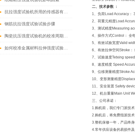
二、
技术参数 ：
抗拉强度试验机所用的传感器有哪些？
1、负荷Load Accuracy
2、荷重元精度Load Accura
钢筋抗拉强度试验试验步骤
3、测试精度Measuring acc
4、操作方式Control： 全
陶瓷抗压强度试验机的校准周期是多久？
5、有效试验宽度Valid wid
如何校准金属材料拉伸强度试验机的位移传感器？
6、有效拉伸空间Stroke： 
7、试验速度Tetxing speed 
8、速度精度 Speed Accur
9、位移测量精度Stroke Ac
10、变形测量精度Displacem
11、安全装置 Safety dev
12、机台重量Main Unit We
三、公司承诺：
1.购机前，我们专门派技
2.购机后，将免费指派技
3.整机保修一年，产品终
4.常年供应设备的易损件