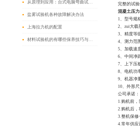
从原理到应用：台式电脑弯曲试验机全攻略
完整的试验
混凝土压力
盐雾试验机各种故障解决办法
1、型号规格：
2、zui大载
上海拉力机的配置
3、精度等级
材料试验机的有哪些保养技巧与方法
4、测力范围：
5、加载速度
6、中间净距
7、上下压板：
8、电机功率：
9、机器净重：
10、外形尺寸
公司承诺：
1.购机前
2.购机后
3.整机保
4.常年供