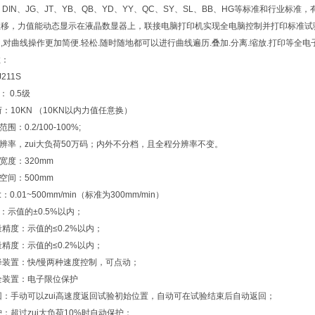
TM、DIN、JG、JT、YB、QB、YD、YY、QC、SY、SL、BB、HG等标准和行
移，力值能动态显示在液晶数显器上，联接电脑打印机实现全电脑控制并打印标准试验报
,对曲线操作更加简便.轻松.随时随地都可以进行曲线遍历.叠加.分离.缩放.打印等全
数：
211S
 0.5级
负荷：10KN （10KN以内力值任意换）
围：0.2/100-100%;
分辨率，zui大负荷50万码；内外不分档，且全程分辨率不变。
宽度：320mm
空间：500mm
：0.01~500mm/min（标准为300mm/min）
：示值的±0.5%以内；
量精度：示值的≤0.2%以内；
量精度：示值的≤0.2%以内；
降装置：快/慢两种速度控制，可点动；
全装置：电子限位保护
回：手动可以zui高速度返回试验初始位置，自动可在试验结束后自动返回；
护：超过zui大负荷10%时自动保护；