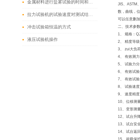
金属材料进行盐雾试验的时间和频率如何确定？
JIS、AS
数，曲线，位
拉力试验机的试验速度对测试结果有哪些影响？
可以任意删加
二、
技术参
冲击试验箱恒温的方式
1、 规格：QJ
液压试验机操作
2、 精度等级：
3、 zui大
4、 有效测力范
5、 试验力
6、 有效试验
7、 有效试验
8、 试验速度:
9、 速度精度
10、位移测
11、变形测
12、试台升
13、试台安
14、试台返
15、超载保