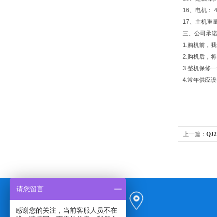
16、电机： 4
17、主机重量
三、公司承
1.购机前，
2.购机后，
3.整机保修
4.常年供应
上一篇：
QJ
请您留言
感谢您的关注，当前客服人员不在