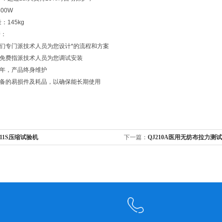
00W
：145kg
诺：
我们专门派技术人员为您设计*的流程和方案
将免费指派技术人员为您调试安装
一年，产品终身维护
设备的易损件及耗品，以确保能长期使用
211S压缩试验机
下一篇：
QJ210A医用无纺布拉力测