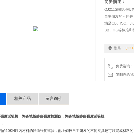
简要描述：
QJ211S陶瓷地
自主研发的不同夹
满足GB、ISO、J
BB、HG等标准和
型号：
QJ21
免费咨询：02
发邮件给我们：9
相关产品
留言询价
曲强度试验机
，
陶瓷地板静曲强度检测仪
，
陶瓷地板静曲强度试验机
绍：
10KN以内材料的静曲强度试验，配上倾技自主研发的不同夹具还可以完成材料的拉