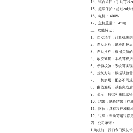
14、试台返回：手动可以
15、超载保护：超过zui
16、电机： 400W
17、主机重量：145kg
三、
功能特点：
1、 自动清零：计算机接
2、 自动返程：试样断裂
3、 自动换档：根据负荷
4、 改变速度：本机可根
5、 示值校验：系统可实
6、 控制方法：根据试验
7、 一机多用：配备不同
8、 曲线遍历：试验完成
9、 显示：数据和曲线试
10、结果：试验结果可存
11、限位：具有程控和机
12、过载：当负荷超过额
四、
公司承诺：
1.购机前，我们专门派技