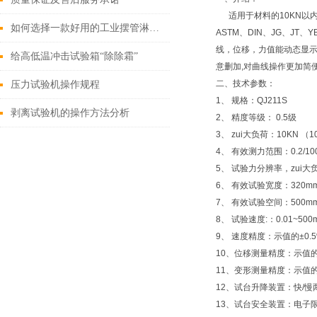
适用于材料的10KN以内
如何选择一款好用的工业摆管淋雨试验机？
ASTM、DIN、JG、J
线，位移，力值能动态显示
给高低温冲击试验箱“除除霜”
意删加,对曲线操作更加简便
二、
技术参数：
压力试验机操作规程
1、 规格：QJ211S
剥离试验机的操作方法分析
2、 精度等级： 0.5级
3、 zui大负荷：10KN 
4、 有效测力范围：0.2/100
5、 试验力分辨率，zui
6、 有效试验宽度：320m
7、 有效试验空间：500m
8、 试验速度:：0.01~500
9、 速度精度：示值的±0.
10、位移测量精度：示值的
11、变形测量精度：示值的
12、试台升降装置：快/
13、试台安全装置：电子