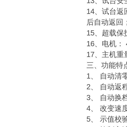
13、试台
14、试台
后自动返回
15、超载保
16、电机： 
17、主机重量
三、
功能特
1、 自动
2、 自动
3、 自动
4、 改变
5、 示值