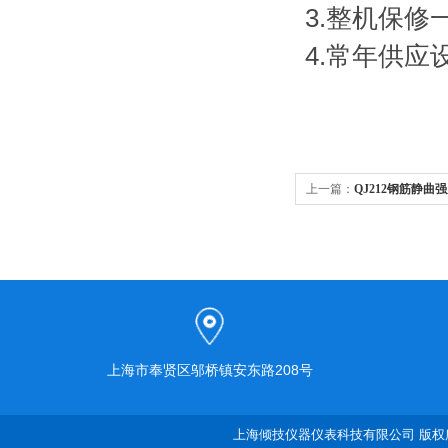
3.整机保
4.常年供
上一篇：
QJ212钢筋静曲
上海市奉贤区邬桥镇安东路208号
上海倾技仪器仪表科技有限公司 版权所