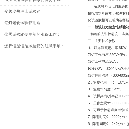
造成材料老化的主要因素
变频冷热冲击试验箱
模拟雨水和露水，被测材
化试验数据可以帮助选择
氙灯老化试验箱用途
一、
氙弧灯光稳定性试验
精确的光谱辐射度、温度控
盐雾试验箱使用前的准备工作：
二、
主要技术参数
选择恒温恒湿试验箱的注意事项：
⒈ 灯光源额定功率 6KW
氙灯工作电压 220V±5%，
氙灯工作电流 20A，
风冷3KW，水冷4.5KW.
氙灯辐射强度 （300-800n
2．温度范围： RT+10℃
3．温度均匀度：≤2℃
4．试样架内/外半径100/2
5．工作室尺寸500×500×
6．可显示辐射强度.积算值
7. 降雨时间0～9999分
8. 降雨周期0～240分