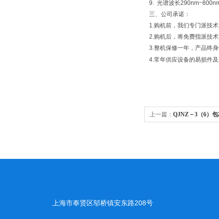
9. 光谱波长290nm~800n
三、公司承诺：
1.购机前，我们专门派技
2.购机后，将免费指派技
3.整机保修一年，产品终
4.常年供应设备的易损件
上一篇：
QJNZ－3（6）
上海市奉贤区邬桥镇安东路208号