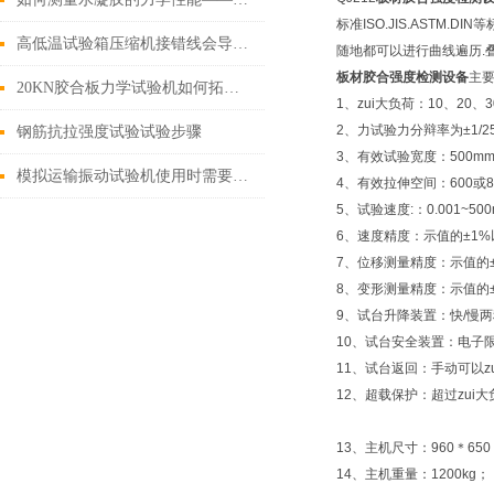
标准ISO.JIS.ASTM
高低温试验箱压缩机接错线会导致什么后果
随地都可以进行曲线遍历.叠
板材胶合强度检测设备
主
20KN胶合板力学试验机如何拓展进行握钉力与胶合强度测试？
1、zui大负荷：10、20、3
2、力试验力分辩率为±1/
钢筋抗拉强度试验试验步骤
3、有效试验宽度：500m
模拟运输振动试验机使用时需要注意事项
4、有效拉伸空间：600或8
5、试验速度:：0.001~50
6、速度精度：示值的±1%
7、位移测量精度：示值的±
8、变形测量精度：示值的±
9、试台升降装置：快/慢
10、试台安全装置：电子
11、试台返回：手动可以
12、超载保护：超过zui
13、主机尺寸：960＊650
14、主机重量：1200kg；