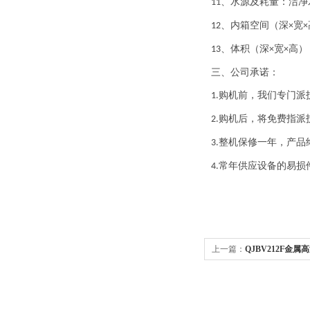
、水源及耗量：洁净
11
、内箱空间（深
宽
12
×
×
、体积（深
宽
高）
13
×
×
三、公司承诺：
购机前，我们专门派
1.
购机后，将免费指派
2.
整机保修一年，产品
3.
常年供应设备的易损
4.
上一篇：
QJBV212F金