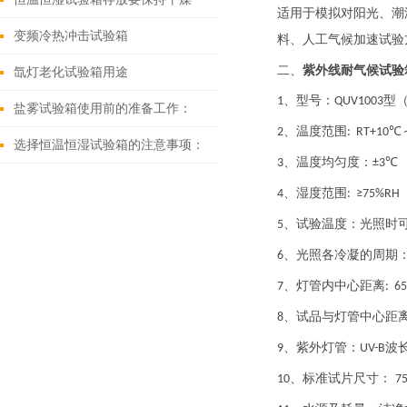
适用于模拟对阳光、潮
变频冷热冲击试验箱
料、人工气候加速试验
紫外线耐气候试验
二、
氙灯老化试验箱用途
、型号：
型
1
QUV1003
盐雾试验箱使用前的准备工作：
、温度范围
2
: RT+10℃
选择恒温恒湿试验箱的注意事项：
、温度均匀度：
3
±3℃
、湿度范围
4
: ≥75%RH
、试验温度：光照时
5
、光照各冷凝的周期
6
、灯管内中心距离
7
: 6
、试品与灯管中心距
8
、紫外灯管：
波
9
UV-B
、标准试片尺寸：
10
7