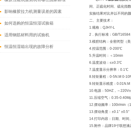
间、正硫化时间、硫化指数
影响橡胶拉力机测量误差的因素
实验结果对比并以不同的
二、
主要技术：
如何选购的恒温恒湿试验箱
1.规格：QJHY-L
2．执行标准：GB/T16584 
适用钢筋材料用的试验机
3.模腔结构：全密闭型（美
恒温恒湿箱出现的故障分析
4.控温范围：0-200℃
5.升温时间：＜10min
6.温度波动：≤±0.3℃
7.温度显示分辨率：0.1℃
8.转矩量程：0-5N.M 0-10
9.转矩显示精度：0.01N.M
10.电源：50HZ，～220V
11.压缩空气：0.35-0.40M
12.摆动频率：100r/min（1
13.摆动角度：±0.1° ±0.5°
14.打印内容：日期、时间、温
15.附件：品牌19寸联