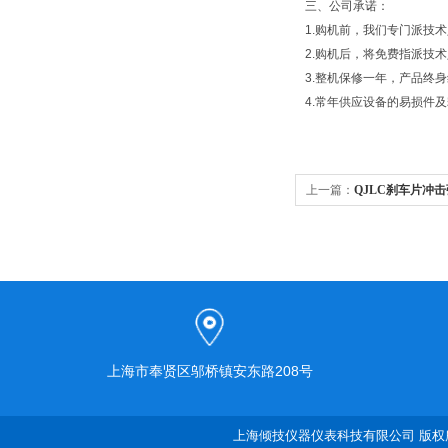
三、
公司承诺：
1.购机前，我们专门派技
2.购机后，将免费指派技
3.整机保修一年，产品终
4.常年供应设备的易损件
上一篇：
QJLC刹车片冲
上海市奉贤区邬桥镇安东路208号
上海倾技仪器仪表科技有限公司 版权所