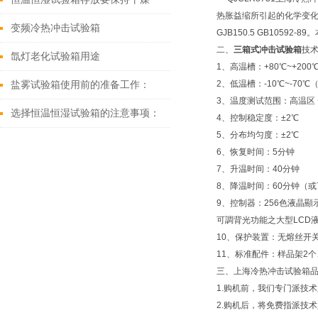
热胀益缩所引起的化学变化或
变频冷热冲击试验箱
GJB150.5 GB10
二、
三箱式冲击试验箱
技术
氙灯老化试验箱用途
1、高温槽：+80℃~+200
2、低温槽：-10℃~-70℃（或
盐雾试验箱使用前的准备工作：
3、温度测试范围：高温区 +6
选择恒温恒湿试验箱的注意事项：
4、控制稳定度：±2℃
5、分布均匀度：±2℃
6、恢复时间：5分钟
7、升温时间：40分钟
8、降温时间：60分钟（或
9、控制器：256色液晶顯
可調背光功能之大型LCD
10、保护装置：无熔丝开
11、标准配件：样品架2个
三、上海冷热冲击试验箱
1.购机前，我们专门派技
2.购机后，将免费指派技