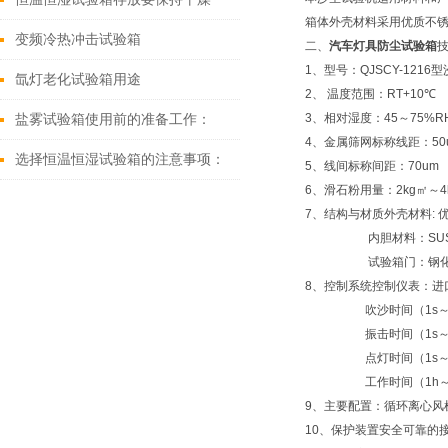
箱体外壳材料采用优质不
变频冷热冲击试验箱
二、
汽车灯具防尘试验箱
1、型号：QJSCY-1216
氙灯老化试验箱用途
2、 温度范围：RT+10℃
3、相对湿度：45～75%R
盐雾试验箱使用前的准备工作：
4、金属筛网标称线距：50
选择恒温恒湿试验箱的注意事项：
5、线间标称间距：70um
6、滑石粉用量：2kg㎡～4
7、结构与材质外壳材料:
内胆材料：SUS3
试验箱门：钢化
8、控制系统控制仪表：进
吹沙时间（1s～9
振击时间（1s～9
点灯时间（1s～9
工作时间（1h～99
9、主要配置：循环离心风
10、保护装置安全可靠的