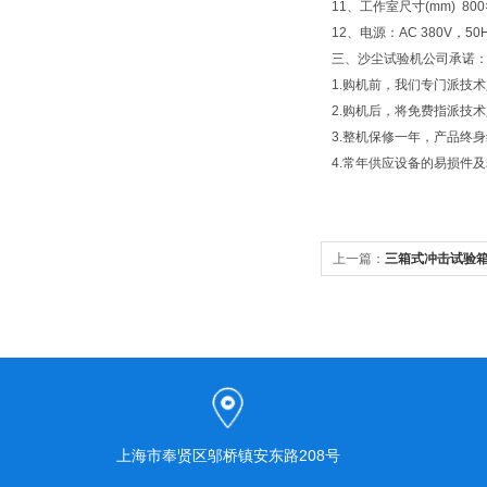
11、工作室尺寸(mm) 800×
12、电源：AC 380V，50
三、沙尘试验机公司承诺
1.购机前，我们专门派技
2.购机后，将免费指派技
3.整机保修一年，产品终
4.常年供应设备的易损件
上一篇：
三箱式冲击试验
上海市奉贤区邬桥镇安东路208号