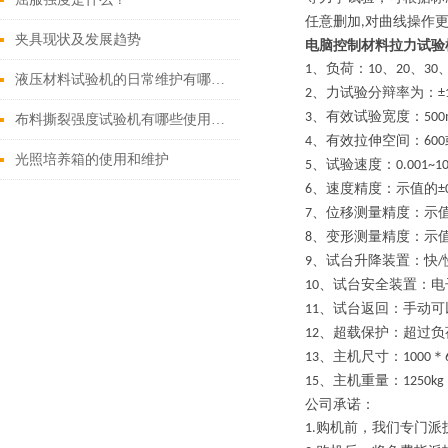
任意删加
对曲线操作
,
夹具现状及发展趋势
电脑控制材料拉力试验
、负荷：
、
、
1
10
20
30
液压材料试验机的日常维护有哪些注意事项？
、力试验分辩率为：
2
±
、有效试验宽度：
3
50
布料撕裂强度试验机有哪些使用方法
、有效拉伸空间：
4
600
光照培养箱的使用和维护
、试验速度：
5
0.001~1
、速度精度：示值的
6
±
、位移测量精度：示
7
、变形测量精度：示
8
、试台升降装置：快
9
/
、试台安全装置：电
10
、试台返回：手动可
11
、超载保护：超过负
12
、主机尺寸：
＊
13
1000
、主机重量：
15
1250kg
公司承诺：
购机前，我们专门派
1.