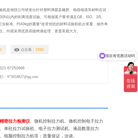
验机是倾技公司研发出针对塑料薄膜及橡胶、电线电缆等材料在试
00N以内的剥离强度试验。可根据客户要求满足GB、ISO、JIS、
行业标准。约40kg的重量*改变传统的材料试验机机台笨重、操作单
点，外观采用优质高级烤漆处理，更显美观大方。
现在有优惠活动吗
0
点击量：
2992
可以介绍下你们的产品么
1-67252666
73654827@qq.com
精密拉力检测仪
、微机控制拉力机、微机控制电子拉力
、单柱拉力试验机、电子拉力测试机、液晶数显拉力
、电脑控制拉力机等；质量保证，洽谈。