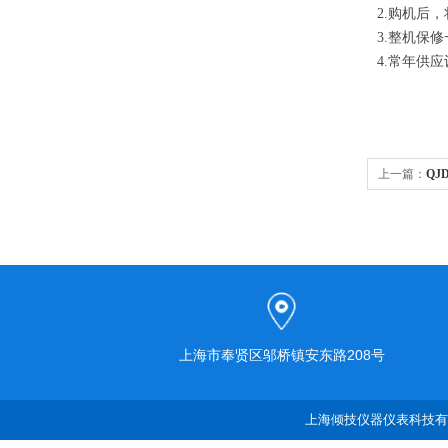
2.购机后
3.整机保
4.常年供
上一篇：
QJ
上海市奉贤区邬桥镇安东路208号
上海倾技仪器仪表科技有限