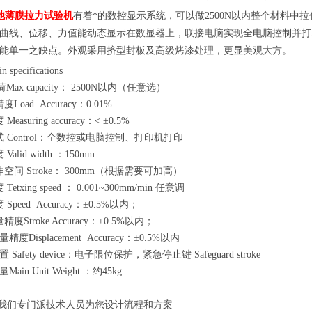
池薄膜拉力试验机
有着
*的数控显示系统，可以做
2
5
00N
以内整个材料中拉
曲线、位移、力值能动态显示在数显器上，联接电脑实现全电脑控制并打
能单一之缺点。外观采用挤型封板及高级烤漆处理，更显美观大方。
n specifications
ax capacity： 2
5
00N以内（任意选）
度Load Accuracy：0.01%
asuring accuracy：< ±0.5%
式 Control：全数控或电脑控制、打印机打印
alid width ：150mm
空间 Stroke： 300mm（根据需要可加高）
etxing speed ： 0.001~300mm/min 任意调
Speed Accuracy：±0.5%以内；
度Stroke Accuracy：±0.5%以内；
度Displacement Accuracy：±0.5%以内
Safety device：电子限位保护，紧急停止键 Safeguard stroke
ain Unit Weight ：约45kg
，我们专门派技术人员为您设计流程和方案