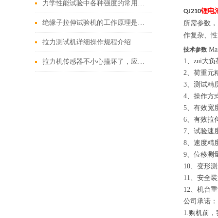
力学性能试验中各种强度的常用术语简述
锂电
QJ210
绝缘子拉伸试验机的工作原理是什么？
所需参数，
作复杂、性
拉力测试机详细操作规程介绍
Mai
技术参数
1、zui大负荷M
拉力机传感器不小心撞坏了，应该怎么及时解决？
2、荷重元精
3、测试精度 Me
4、操作方
5、有效宽度 V
6、有效拉伸
7、试验速度 T
8、速度精度 
9、位移测量精
10、变形测量精
11、安全装置 
12、机台重量M
公司承诺：
1.购机前