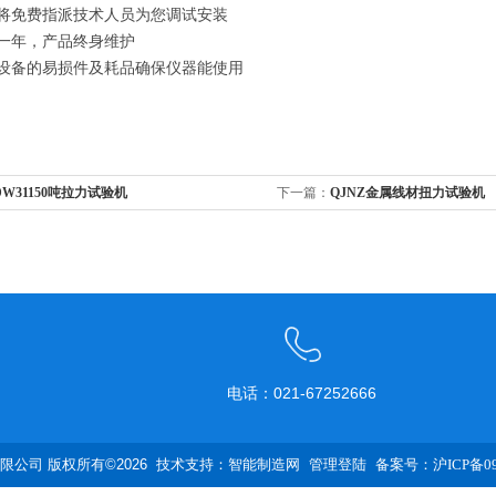
，将免费指派技术人员为您调试安装
修一年，产品终身维护
应设备的易损件及耗品确保仪器能使用
DW31150吨拉力试验机
下一篇：
QJNZ金属线材扭力试验机
电话：021-67252666
公司 版权所有©2026 技术支持：
智能制造网
管理登陆
备案号：沪ICP备090