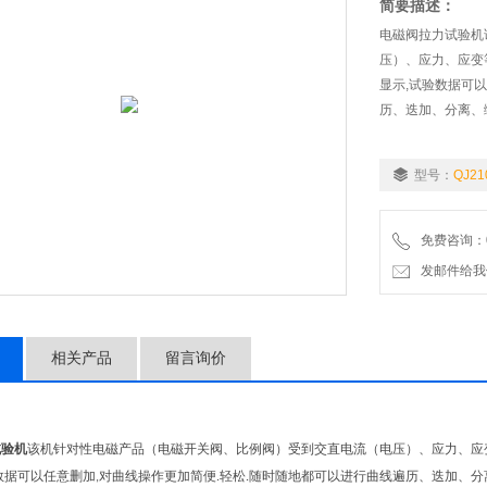
简要描述：
电磁阀拉力试验机
压）、应力、应变
显示,试验数据可
历、迭加、分离、
型号：
QJ21
免费咨询：02
发邮件给我们：9
相关产品
留言询价
试验机
该机针对性电磁产品（电磁开关阀、比例阀）受到交直电流（电压）、应力、应
数据可以任意删加
对曲线操作更加简便
轻松
随时随地都可以进行曲线遍历、迭加、分
,
.
.