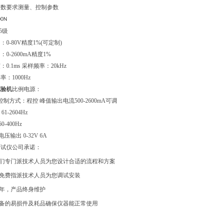
参数要求测量、控制参数
00N
5级
0-80V精度1%(可定制)
0-2600mA精度1%
0.1ms 采样频率：20kHz
：1000Hz
试验机
比例电源：
0mA 控制方式：程控 峰值输出电流500-2600mA可调
1-2604Hz
-400Hz
压输出 0-32V 6A
测试仪公司承诺：
我们专门派技术人员为您设计合适的流程和方案
将免费指派技术人员为您调试安装
一年，产品终身维护
设备的易损件及耗品确保仪器能正常使用