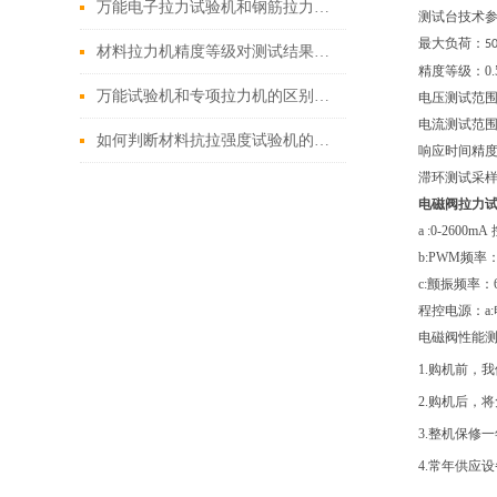
万能电子拉力试验机和钢筋拉力试验机的操作流程有什么不同？
测试台技术
最大负荷：
5
材料拉力机精度等级对测试结果有哪些影响？
精度等级：0.
万能试验机和专项拉力机的区别是什么？
电压测试范围：
电流测试范围：
如何判断材料抗拉强度试验机的测试数据是否准确？
响应时间精度：
滞环测试采样率
电磁阀拉力
a :0-260
b:PWM频率：6
c:颤振频率：60
程控电源：a:电
电磁阀性能
1.购机前，
2.购机后，
3.整机保修
4.常年供应