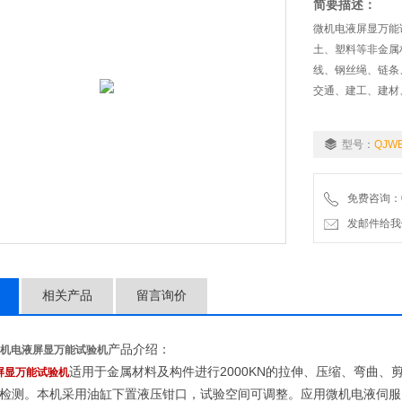
简要描述：
微机电液屏显万能
土、塑料等非金属
线、钢丝绳、链条
交通、建工、建材
型号：
QJW
免费咨询：02
发邮件给我们：9
相关产品
留言询价
产品介绍：
机电液屏显万能试验机
适用于金属材料及构件进行
2000KN的拉伸、压缩、弯曲
屏显万能试验机
检测。本机采用油缸下置液压钳口，试验空间可调整。应用微机电液伺服