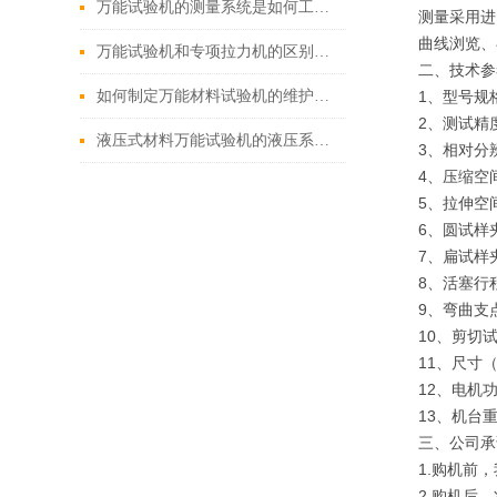
万能试验机的测量系统是如何工作的？
测量采用进
曲线浏览、
万能试验机和专项拉力机的区别是什么？
二、技术参
如何制定万能材料试验机的维护计划？
1、型号规格
2、测试精度
液压式材料万能试验机的液压系统如何进行维护和保养？
3、相对分辨
4、压缩空间
5、拉伸空间
6、圆试样夹持
7、扁试样夹
8、活塞行程
9、弯曲支点z
10、剪切试
11、尺寸（m
12、电机功率
13、机台重
三、公司承
1.购机前
2.购机后