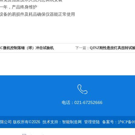
修一年，产品终身维护
应设备的易损件及耗品确保仪器能正常使用
JLC微机控制落锤（球）冲击试验机
下一篇：
QJNZ刚性悬挂灯具扭转试
电话：021-67252666
公司 版权所有©2026 技术支持：
智能制造网
管理登陆
备案号：沪ICP备090