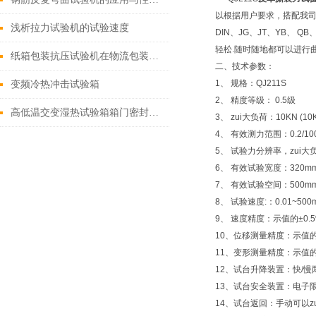
以根据用户要求，搭配我司
浅析拉力试验机的试验速度
DIN、JG、JT、YB、
轻松.随时随地都可以进行曲
纸箱包装抗压试验机在物流包装质量控制中的应用
二、技术参数：
1、 规格：QJ211S
变频冷热冲击试验箱
2、 精度等级： 0.5级
高低温交变湿热试验箱箱门密封条怎么维修
3、 zui大负荷：10KN (
4、 有效测力范围：0.2/100
5、 试验力分辨率，zui
6、 有效试验宽度：320m
7、 有效试验空间：500m
8、 试验速度:：0.01~500m
9、 速度精度：示值的±0.
10、位移测量精度：示值的
11、变形测量精度：示值的
12、试台升降装置：快/
13、试台安全装置：电子
14、试台返回：手动可以