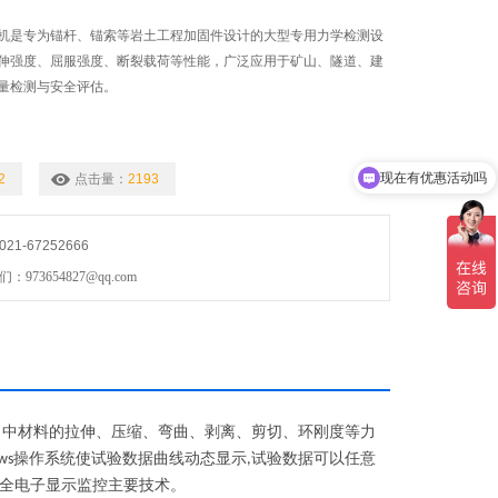
机是专为锚杆、锚索等岩土工程加固件设计的大型专用力学检测设
伸强度、屈服强度、断裂载荷等性能，广泛应用于矿山、隧道、建
量检测与安全评估。
现在有优惠活动吗
2
点击量：
2193
1-67252666
73654827@qq.com
当中材料的拉伸、压缩、弯曲、剥离、剪切、环刚度等力
操作系统使试验数据曲线动态显示
试验数据可以任意
ws
,
全电子显示监控主要技术。