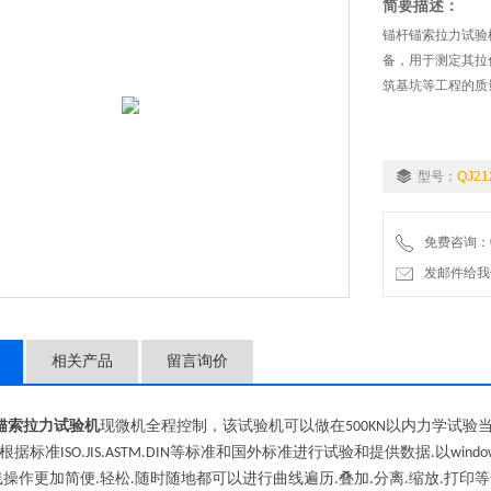
简要描述：
锚杆锚索拉力试验
备，用于测定其拉
筑基坑等工程的质
型号：
QJ21
免费咨询：02
发邮件给我们：9
相关产品
留言询价
锚索拉力试验机
现微机全程控制，该试验机可以做在
以内力学试验
5
00KN
根据标准
等标准和国外标准进行试验和提供数据
以
ISO.JIS.ASTM.DIN
.
windo
线操作更加简便
轻松
随时随地都可以进行曲线遍历
叠加
分离
缩放
打印等
.
.
.
.
.
.