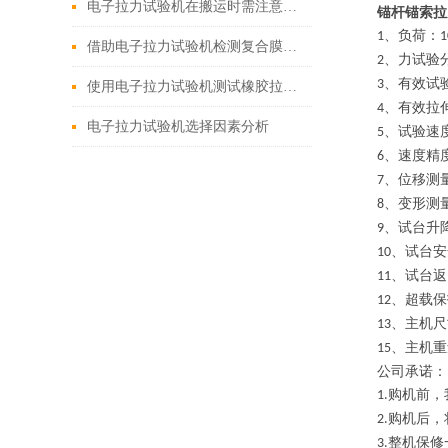
电子拉力试验机在搬运时需注意哪些问题
锚杆锚索拉
、负荷：
1
1
借助电子拉力试验机检测复合膜印刷油墨的复合牢度
、力试验
2
、有效试
3
使用电子拉力试验机测试橡胶拉伸性能
、有效拉
4
电子拉力试验机选择因素分析
、试验速
5
、速度精
6
、位移测
7
、变形测
8
、试台升
9
、试台安
10
、试台返
11
、超载保
12
、主机尺
13
、主机重
15
公司承诺：
购机前，
1.
购机后，
2.
整机保修
3.