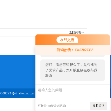
返回列表>>
在线交流
您好！欢迎前来咨询，很高兴为您
咨询热线：13402079333
服务，请问您要咨询什么问题呢？
您好，看您停留很久了，是否找到
了需求产品，您可以直接在线与我
联系！
973654827@qq.com
08293号-6
sitemap.xml
发起咨询
可按Enter键发起咨询