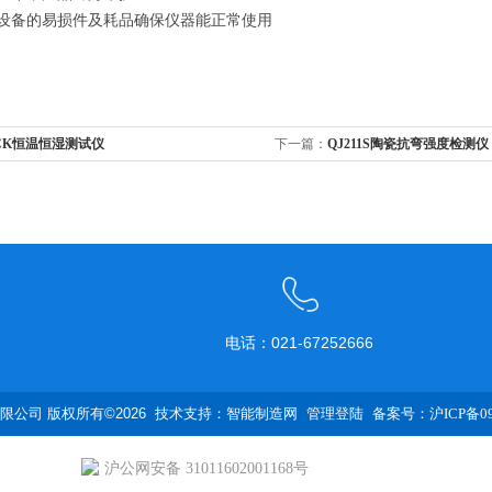
设备的易损件及耗品确保仪器能正常使用
CK恒温恒湿测试仪
下一篇：
QJ211S陶瓷抗弯强度检测仪
电话：021-67252666
公司 版权所有©2026 技术支持：
智能制造网
管理登陆
备案号：沪ICP备090
沪公网安备 31011602001168号