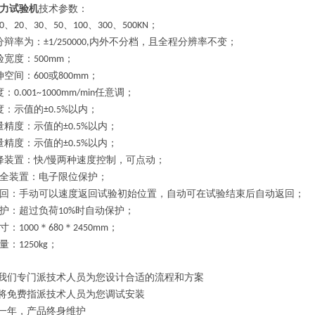
力试验机
技术参数：
、
、
、
、
、
、
；
0
20
30
50
100
300
500
KN
分辩率为：
内外不分档，且全程分辨率不变；
±1/250000,
验宽度：
；
500mm
伸空间：
或
；
600
800mm
度：
任意调；
0.001~1000mm/min
度：示值的
以内；
±0.5%
量精度：示值的
以内；
±0.5%
量精度：示值的
以内；
±0.5%
降装置：快
慢两种速度控制，可点动；
/
全装置：电子限位保护；
回：手动可以速度返回试验初始位置，自动可在试验结束后自动返回；
护：超过负荷
时自动保护；
10%
寸：
＊
＊
；
1000
680
2450mm
量：
；
1250kg
我们专门派技术人员为您设计合适的流程和方案
将免费指派技术人员为您调试安装
一年，产品终身维护