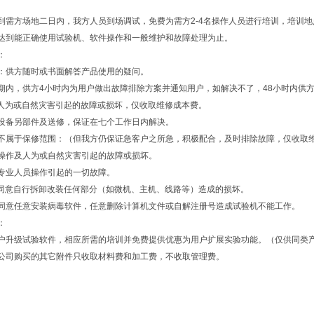
到需方场地二日内，我方人员到场调试，免费为需方2-4名操作人员进行培训，培训
须达到能正确使用试验机、软件操作和一般维护和故障处理为止。
：
：供方随时或书面解答产品使用的疑问。
期内，供方4小时内为用户做出故障排除方案并通知用户，如解决不了，48小时内供
人为或自然灾害引起的故障或损坏，仅收取维修成本费。
设备另部件及送修，保证在七个工作日内解决。
况不属于保修范围：（但我方仍保证急客户之所急，积极配合，及时排除故障，仅收取
操作及人为或自然灾害引起的故障或损坏。
专业人员操作引起的一切故障。
同意自行拆卸改装任何部分（如微机、主机、线路等）造成的损坏。
方同意任意安装病毒软件，任意删除计算机文件或自解注册号造成试验机不能工作。
：
用户升级试验软件，相应所需的培训并免费提供优惠为用户扩展实验功能。（仅供同类
我公司购买的其它附件只收取材料费和加工费，不收取管理费。