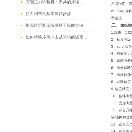
万能拉力试验机：夹具的原理、应用与优化
压缩强度、
window
拉力测试机基本操作步骤
示监控。
二、
恒温恒湿测试仪保持干燥的办法
微机控
1.规格：QJ2
如何检验冷热冲击试验箱的温度恢复时间
2．精度等级：
3．zui大负荷
4．有效测力范围
5．试验力分
6．有效试验
7．有效拉伸
8．试验速度：
9. 速度精度
10．位移测
11．变形测
12．试台升
快/慢两种速
13．试台安
14．试台返