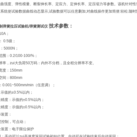
弯曲强度、弹性模量、断裂伸长率、定应力、定伸长率、定压缩力等参数。该机针对性
s操作系统使试验数据曲线动态显示,试验数据可以任意删加,对曲线操作更加简便.轻松
技术参数：
制弹簧拉压试验机
/弹簧测试仪
10A；
 0.5级；
：5000N；
：0.2/100-100/%；
辨率，zui大负荷50万码：内外不分档，且全程分辨率不变。
宽度：150mm
空间：800mm
0.001~500mm/min（任意调）；
：示值的±0.5%以内；
量精度：示值的±0.5%以内；
量精度：示值的±0.5%以内；
降装置：
度控制，可点动；
全装置：电子限位保护
回：手动可以zui高速度返回试验初始位置，自动可在试验结束后自动返回；