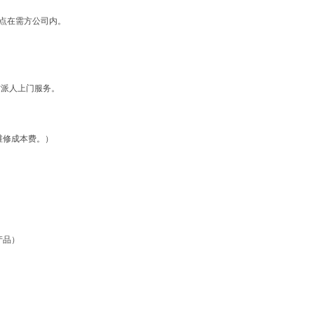
地点在需方公司内。
方派人上门服务。
维修成本费。）
产品）