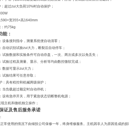
护：超过zui大负荷10%时自动保护；
00W
90×宽355×高1640mm
：约75kg
功能：
：设备接到指令，测量系统便自动清零；
：自动识别试验zui大力，断裂后自动停车；
盘：试验数据和实验条件可自动存盘，一次、两次或多次以免丢失；
：试验过程及测量、显示、分析等均由数控微软完成；
：数据可显示zui大力；
：试验结果可任意存取；
护：具有程控和机械两级保护；
：当负载超过额定时自动停机；
：设有急停开关，用于紧急状态切断整机电源；
实现主机和微机独立操作；
质量保证及售后服务承诺
：
在正常使用的情况下由倾技公司保修一年，终身维修服务。主机因非人为原因造成的损