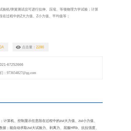
试验机/弹簧测试仪可进行拉伸、压缩、等项物理力学试验；计算
段在过程中的Z大力值、Z小力值、平均值等；
0A
点击量：
2286
1-67252666
73654827@qq.com
计算机、控制显示任意段在过程中的zui大力值、zui小力值、
供数据；能自动求取zui大试验力、剥离力、屈服HRb、抗拉强度、