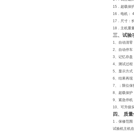
15．超载保
16．电机： 4
17．尺寸：长5
18．主机重量
三、
试验
1、自动清零
2、自动停车
3、记忆存
4、测试过程
5、显示方式
6、结果再现
7、；限位保
8、超载保护
9、紧急停机
10、可升级
四、 
1．保修范围
试验机主机