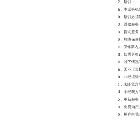
2．培训：
a．本试验机
b．培训必
3．维修服务
a．咨询服务
b．故障保修
c．保修期内
d．如需更换
4．以下情
a．因不正常
b．非经培训
c．未经我方
d．未经我
5．更新服务
a．免费为
b．用户向