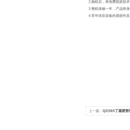
2.购机后，将免费指派技
3.整机保修一年，产品终
4.常年供应设备的易损件
上一篇：
QJ210A丁基胶