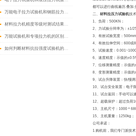
都可以进行曲线遍历.叠加.
万能电子拉力试验机和钢筋拉力试验机的操作流程有什么不同？
二、
材料拉压力试验机
技
1、负荷：500KN；
材料拉力机精度等级对测试结果有哪些影响？
2、力试验分辩率为：±1/2
3、有效试验宽度：500m
万能试验机和专项拉力机的区别是什么？
4、有效拉伸空间：600或8
如何判断材料抗拉强度试验机的测试数据是否准确？
5、试验速度：0.001~100
6、速度精度：示值的±0.
7、位移测量精度：示值的±
8、变形测量精度：示值的±
9、试台升降装置：快/慢
10、试台安全装置：电子
11、试台返回：手动可以
12、超载保护：超过负荷1
13、主机尺寸：1000＊68
15、主机重量：1250kg；
公司承诺：
1.购机前，我们专门派技