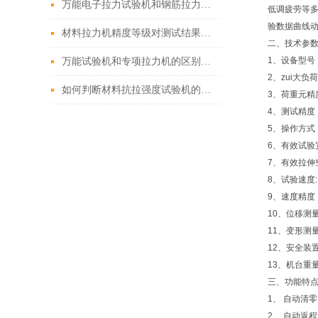
万能电子拉力试验机和钢筋拉力试验机的操作流程有什么不同？
低调疲劳等多项
验数据曲线动
材料拉力机精度等级对测试结果有哪些影响？
二、
技术参
1、设备型号：
万能试验机和专项拉力机的区别是什么？
2、zui大负
如何判断材料抗拉强度试验机的测试数据是否准确？
3、荷重元精度
4、测试精度： 
5、操作方式：
6、有效试验宽
7、有效拉伸空
8、试验速度: 0
9、速度精度：
10、位移测量
11、变形测量
12、安全装置：
13、机台重量
三、
功能特
1、 自动清
2、 自动返