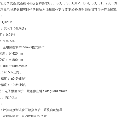
力学试验.试验机可根据客户要求GB、ISO、JIS、ASTM、DIN、JG、JT、YB、 
态显示,试验数据可以任意删加,对曲线操作更加简便.轻松.随时随地都可以进行曲线遍历
数：
QJ211S
荷： 30KN（任意选）
： 0.01%
< ±0.5%
 全电脑控制,windows模式操作
度： 约420mm
间： 约800mm
.001~500mm/min
: ±0.5%以内；
精度： ±0.5%以内；
精度： ±0.5%以内
 电子限位保护，紧急停止键 Safeguard stroke
： 约140kg
点：
零：计算机接到试验开始指令后，系统自动清零。
程：试样断裂后，自动返回初始位置。