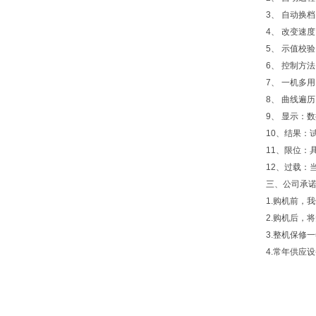
3、 自动换
4、 改变速
5、 示值校
6、 控制方
7、 一机多
8、 曲线遍
9、 显示：
10、结果：
11、限位：
12、过载：
三、公司承
1.购机前，
2.购机后，
3.整机保修
4.常年供应