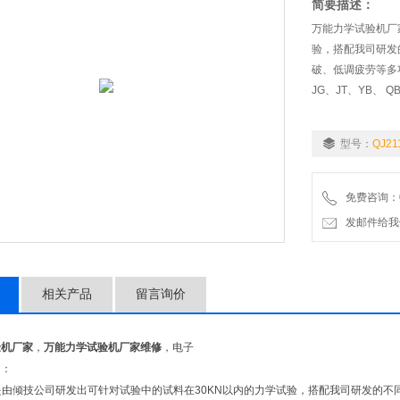
简要描述：
万能力学试验机厂
验，搭配我司研发
破、低调疲劳等多项
JG、JT、YB、 
型号：
QJ21
免费咨询：02
发邮件给我们：9
相关产品
留言询价
验机厂家
，
万能力学试验机厂家维修
，电子
绍：
是由倾技公司研发出可针对试验中的试料在30KN以内的力学试验，搭配我司研发的