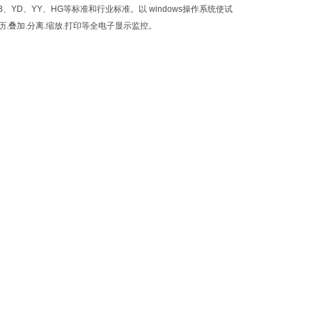
QB、YD、YY、HG等标准和行业标准。以 windows操作系统使试
.叠加.分离.缩放.打印等全电子显示监控。