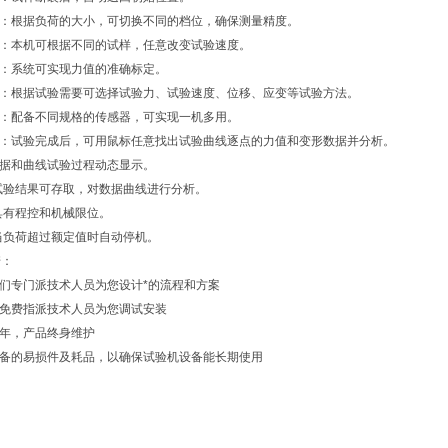
档：根据负荷的大小，可切换不同的档位，确保测量精度。
度：本机可根据不同的试样，任意改变试验速度。
验：系统可实现力值的准确标定。
法：根据试验需要可选择试验力、试验速度、位移、应变等试验方法。
用：配备不同规格的传感器，可实现一机多用。
历：试验完成后，可用鼠标任意找出试验曲线逐点的力值和变形数据并分析。
数据和曲线试验过程动态显示。
试验结果可存取，对数据曲线进行分析。
具有程控和机械限位。
当负荷超过额定值时自动停机。
诺：
我们专门派技术人员为您设计*的流程和方案
将免费指派技术人员为您调试安装
一年，产品终身维护
设备的易损件及耗品，以确保试验机设备能长期使用